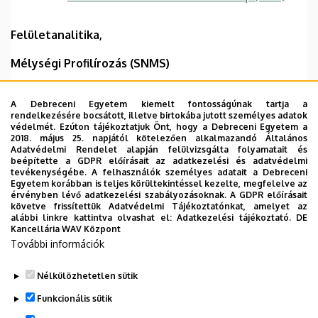
Felületanalitika,
Mélységi Profilírozás (SNMS)
Akusztikus és mágneses zajok
A Debreceni Egyetem kiemelt fontosságúnak tartja a
rendelkezésére bocsátott, illetve birtokába jutott személyes adatok
Differenciális pásztázó kalorimetria (DSC)
védelmét. Ezúton tájékoztatjuk Önt, hogy a Debreceni Egyetem a
2018. május 25. napjától kötelezően alkalmazandó Általános
Röntgen fotoelektronspektroszkópia (XPS)
Adatvédelmi Rendelet alapján felülvizsgálta folyamatait és
beépítette a GDPR előírásait az adatkezelési és adatvédelmi
tevékenységébe. A felhasználók személyes adatait a Debreceni
Alacsony Energiás Ionszórás (LEIS)
Egyetem korábban is teljes körültekintéssel kezelte, megfelelve az
érvényben lévő adatkezelési szabályozásoknak. A GDPR előírásait
Másodlagos Neutrális Rész Tömegspektrometria
követve frissítettük Adatvédelmi Tájékoztatónkat, amelyet az
alábbi linkre kattintva olvashat el:
Adatkezelési tájékoztató.
DE
(SNMS)
Kancellária WAV Központ
További információk
Az anyagtudományi laboratóriumot az MTA-ATOMKI-val
közösen hoztuk létre és közesen üzemeltetjük.
Nélkülözhetetlen sütik
Legutóbbi frissítés:
2023. 06. 14. 14:23
Funkcionális sütik