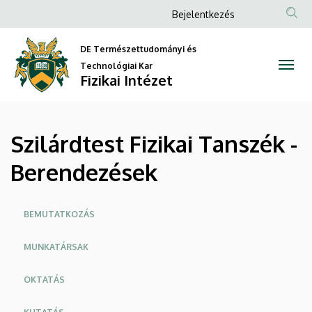
Szilárdtest
Ugrás
Anonim
Bejelentkezés
a
Felhasználói
Fizikai
tartalomra
DE Természettudományi és
fiók
Tanszék
Technológiai Kar
menüje
Fizikai Intézet
-
Berendezések
Szilárdtest Fizikai Tanszék -
|
Berendezések
Fizikai
Intézet
Oldalmenü
BEMUTATKOZÁS
MUNKATÁRSAK
OKTATÁS