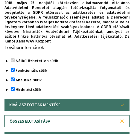
2018. május 25. napjától kötelezően alkalmazandó Általános
Adatvédelmi Rendelet alapján felülvizsgálta folyamatait és
beépítette a GDPR előírásait az adatkezelési és adatvédelmi
tevékenységébe. A felhasználók személyes adatait a Debreceni
Nincs megjeleníthető esemény
Egyetem korábban is teljes körültekintéssel kezelte, megfelelve az
érvényben lévő adatkezelési szabályozásoknak. A GDPR előírásait
követve frissítettük Adatvédelmi Tájékoztatónkat, amelyet az
alábbi linkre kattintva olvashat el:
Adatkezelési tájékoztató.
DE
Kancellária WAV Központ
További információk
Nélkülözhetetlen sütik
Funkcionális sütik
Analitikai sütik
Hirdetési sütik
KIVÁLASZTOTTAK MENTÉSE
WITHDRAW CONSENT
Adatvédelem
Adatvédelem
ÖSSZES ELUTASÍTÁSA
Technikai információk