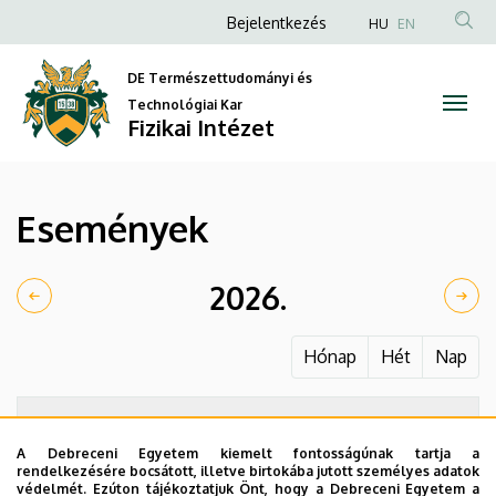
Események
Ugrás
Anonim
Bejelentkezés
HU
EN
a
Felhasználói
|
tartalomra
DE Természettudományi és
fiók
Fizikai
Technológiai Kar
menüje
Fizikai Intézet
Intézet
Események
2026.
Hónap
Hét
Nap
A Debreceni Egyetem kiemelt fontosságúnak tartja a
rendelkezésére bocsátott, illetve birtokába jutott személyes adatok
védelmét. Ezúton tájékoztatjuk Önt, hogy a Debreceni Egyetem a