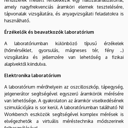
amely nagyfrekvenciás áramköri elemek tesztelésére,
tápvonalak vizsgálatára, és anyagvizsgálati feladatokra is
használható.
Érzékelők és beavatkozók laboratórium
A laboratóriumban különböző típusú érzékelek
(hőmérséklet, gyorsulás, mágneses tér, fény ..)
vizsgálatára és jellemzére van lehetőség a fizikai
alaplvektől kiindulva.
Elektronika laboratórium
A laboratórium mérőhelyein az oszcilloszkóp, tápegység,
jelgenerátor segítségével egyszerű áramkörök mérésére
van lehetősége. A gyakrolaton az áramkör viselkedésének
szimulációjára is sor kerül. A laboratóriumban található NI
Workbench eszközök segítségével komplex mérések is
elvégezhetők a virtuális méréstechnika módszerinek
felhasználásával.