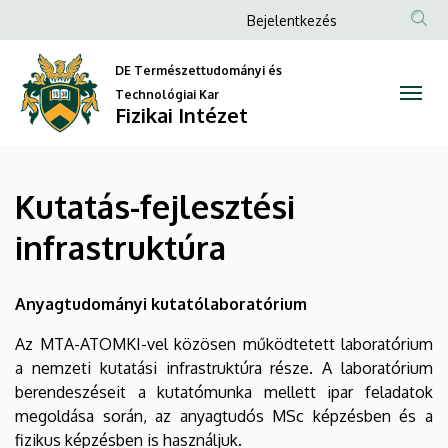
Kutatás-
Ugrás
Anonim
Bejelentkezés
a
Felhasználói
fejlesztési
tartalomra
DE Természettudományi és
fiók
infrastruktúra
Technológiai Kar
menüje
Fizikai Intézet
|
Fizikai
Kutatás-fejlesztési
Intézet
infrastruktúra
Anyagtudományi kutatólaboratórium
Az MTA-ATOMKI-vel közösen működtetett laboratórium
a nemzeti kutatási infrastruktúra része. A laboratórium
berendeszéseit a kutatómunka mellett ipar feladatok
megoldása során, az anyagtudós MSc képzésben és a
fizikus képzésben is használjuk.