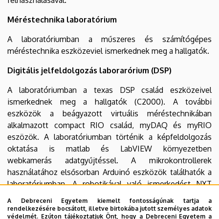
Méréstechnika laboratórium
A laboratóriumban a műszeres és számítógépes
méréstechnika eszközeviel ismerkednek meg a hallgatók.
Digitális jelfeldolgozás laborarórium (DSP)
A laboratóriumban a texas DSP család eszközeivel
ismerkednek meg a hallgatók (C2000). A további
eszközök a beágyazott virtuális méréstechnikában
alkalmazott compact RIO család, myDAQ és myRIO
eszözök. A laboratóriumban történik a képfeldolgozás
oktatása is matlab és LabVIEW környezetben
webkamerás adatgyűjtéssel. A mikrokontrollerek
használatához elsősorban Arduinó eszközök találhatók a
laboratóriumban, A robotikával való ismerkedést NXT
robotok biztosítják.
A Debreceni Egyetem kiemelt fontosságúnak tartja a
rendelkezésére bocsátott, illetve birtokába jutott személyes adatok
PLC laboratórium
védelmét. Ezúton tájékoztatjuk Önt, hogy a Debreceni Egyetem a