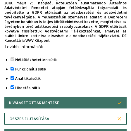
2018. május 25. napjától kötelezően alkalmazandó Általános
Adatvédelmi Rendelet alapján felülvizsgálta folyamatait és
A PLC oktatásra szolgáló teremben 12 mérőhelyen
beépítette a GDPR előírásait az adatkezelési és adatvédelmi
dolgozhatnak a hallgatók különböző ipari
tevékenységébe. A felhasználók személyes adatait a Debreceni
Egyetem korábban is teljes körültekintéssel kezelte, megfelelve az
folyamatirányítási feladatok megoldásán. A hallgatók
érvényben lévő adatkezelési szabályozásoknak. A GDPR előírásait
rendszeresen részt vesznek versenyeken, az egyedi
követve frissítettük Adatvédelmi Tájékoztatónkat, amelyet az
alábbi linkre kattintva olvashat el:
Adatkezelési tájékoztató.
DE
fejlesztések megvalósításához egy külön terem áll
Kancellária WAV Központ
rendelkezésre.
További információk
Nélkülözhetetlen sütik
Legutóbbi frissítés:
2023. 06. 08. 11:01
Funkcionális sütik
Analitikai sütik
Hirdetési sütik
KIVÁLASZTOTTAK MENTÉSE
WITHDRAW CONSENT
Adatvédelem
Adatvédelem
ÖSSZES ELUTASÍTÁSA
Technikai információk