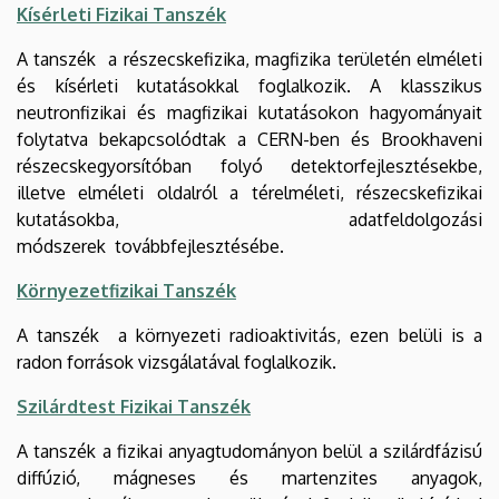
Kísérleti Fizikai Tanszék
A tanszék a részecskefizika, magfizika területén elméleti
és kísérleti kutatásokkal foglalkozik. A klasszikus
neutronfizikai és magfizikai kutatásokon hagyományait
folytatva bekapcsolódtak a CERN-ben és Brookhaveni
részecskegyorsítóban folyó detektorfejlesztésekbe,
illetve elméleti oldalról a térelméleti, részecskefizikai
kutatásokba, adatfeldolgozási
módszerek továbbfejlesztésébe.
Környezetfizikai Tanszék
A tanszék a környezeti radioaktivitás, ezen belüli is a
radon források vizsgálatával foglalkozik.
Szilárdtest Fizikai Tanszék
A tanszék a fizikai anyagtudományon belül a szilárdfázisú
diffúzió, mágneses és martenzites anyagok,