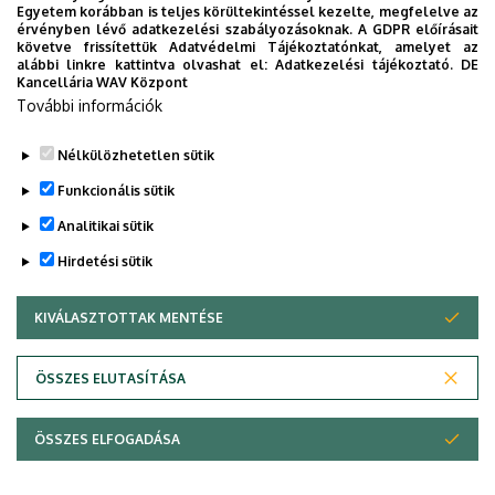
Egyetem korábban is teljes körültekintéssel kezelte, megfelelve az
módszereinek felhasználása a műtárgyak védelmében és
érvényben lévő adatkezelési szabályozásoknak. A GDPR előírásait
követve frissítettük Adatvédelmi Tájékoztatónkat, amelyet az
elemzésében.
alábbi linkre kattintva olvashat el:
Adatkezelési tájékoztató.
DE
Kancellária WAV Központ
További információk
Nélkülözhetetlen sütik
Legutóbbi frissítés:
2023. 06. 14. 13:29
Funkcionális sütik
Analitikai sütik
Hirdetési sütik
KIVÁLASZTOTTAK MENTÉSE
WITHDRAW CONSENT
Adatvédelem
Adatvédelem
ÖSSZES ELUTASÍTÁSA
Technikai információk
ÖSSZES ELFOGADÁSA
Szerzői jog © 2026 Unideb