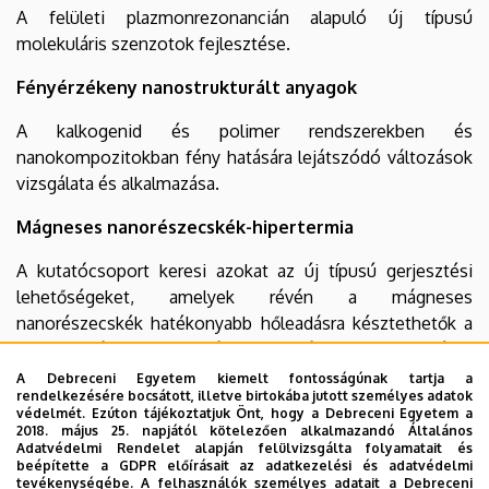
A felületi plazmonrezonancián alapuló új típusú
molekuláris szenzotok fejlesztése.
Fényérzékeny nanostrukturált anyagok
A kalkogenid és polimer rendszerekben és
nanokompozitokban fény hatására lejátszódó változások
vizsgálata és alkalmazása.
Mágneses nanorészecskék-hipertermia
A kutatócsoport keresi azokat az új típusú gerjesztési
lehetőségeket, amelyek révén a mágneses
nanorészecskék hatékonyabb hőleadásra késztethetők a
hipertermiás alkalmazások során. Az elméleti
számolásokat a mágneses nanorészecskék kísérleti
A Debreceni Egyetem kiemelt fontosságúnak tartja a
rendelkezésére bocsátott, illetve birtokába jutott személyes adatok
vizsgálatával egészítik ki.
védelmét. Ezúton tájékoztatjuk Önt, hogy a Debreceni Egyetem a
2018. május 25. napjától kötelezően alkalmazandó Általános
Régészeti tárgyak vizsgálata és konzerválása
Adatvédelmi Rendelet alapján felülvizsgálta folyamatait és
beépítette a GDPR előírásait az adatkezelési és adatvédelmi
tevékenységébe. A felhasználók személyes adatait a Debreceni
Az anyagtudomány és nanotechnológia korszerű