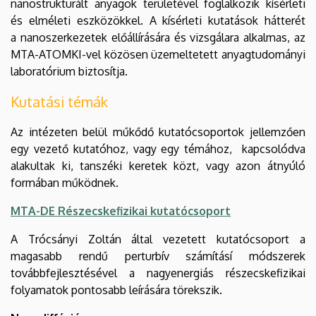
nanostrukturált anyagok területével foglalkozik kísérleti
és elméleti eszközökkel. A kísérleti kutatások hátterét
a nanoszerkezetek előállírására és vizsgálara alkalmas, az
MTA-ATOMKI-vel közösen üzemeltetett anyagtudományi
laboratórium biztosítja.
Kutatási témák
Az intézeten belül műkődő kutatócsoportok jellemzően
egy vezető kutatóhoz, vagy egy témához, kapcsolódva
alakultak ki, tanszéki keretek közt, vagy azon átnyúló
formában működnek.
MTA-DE Részecskefizikai kutatócsoport
A Trócsányi Zoltán által vezetett kutatócsoport a
magasabb rendű perturbív számításí módszerek
továbbfejlesztésével a nagyenergiás részecskefizikai
folyamatok pontosabb leírására törekszik.