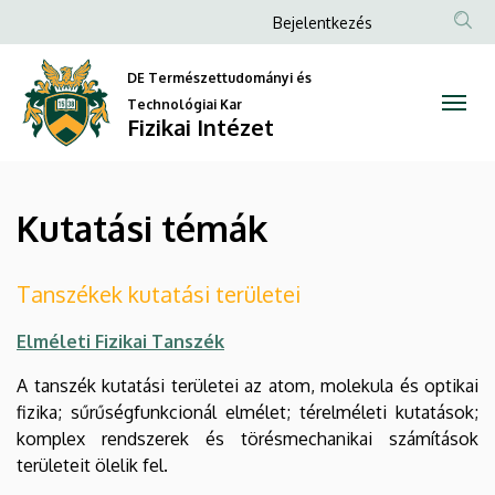
Kutatási
Ugrás
Anonim
Bejelentkezés
a
Felhasználói
témák
tartalomra
DE Természettudományi és
fiók
|
Technológiai Kar
menüje
Fizikai Intézet
Fizikai
Intézet
Kutatási témák
Tanszékek kutatási területei
Elméleti Fizikai Tanszék
A tanszék kutatási területei az atom, molekula és optikai
fizika; sűrűségfunkcionál elmélet; térelméleti kutatások;
komplex rendszerek és törésmechanikai számítások
területeit ölelik fel.