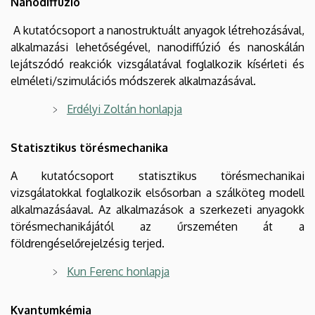
Nanodiffúzió
A kutatócsoport a nanostruktuált anyagok létrehozásával,
alkalmazási lehetőségével, nanodiffúzió és nanoskálán
lejátszódó reakciók vizsgálatával foglalkozik kísérleti és
elméleti/szimulációs módszerek alkalmazásával.
Erdélyi Zoltán honlapja
Statisztikus törésmechanika
A kutatócsoport statisztikus törésmechanikai
vizsgálatokkal foglalkozik elsősorban a szálköteg modell
alkalmazásáaval. Az alkalmazások a szerkezeti anyagokk
törésmechanikájától az űrszeméten át a
földrengéselőrejelzésig terjed.
Kun Ferenc honlapja
Kvantumkémia