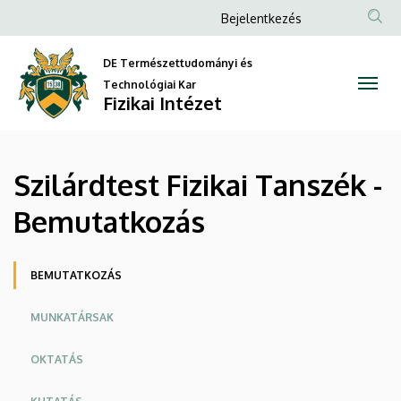
Szilárdtest
Ugrás
Anonim
Bejelentkezés
a
Felhasználói
Fizikai
tartalomra
DE Természettudományi és
fiók
Tanszék
Technológiai Kar
menüje
Fizikai Intézet
-
Bemutatkozás
Szilárdtest Fizikai Tanszék -
|
Bemutatkozás
Fizikai
Intézet
Oldalmenü
BEMUTATKOZÁS
MUNKATÁRSAK
OKTATÁS