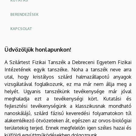
KUTATÁS
BERENDEZÉSEK
KAPCSOLAT
Üdvözöljük honlapunkon!
A Szilártest Fizikai Tanszék a Debreceni Egyetem Fizikai
Intézetének egyik tanszéke. Noha a tanszék neve arra
utal, hogy kristályos szilárd halmazállapotú anyagok
vizsgálatával foglalkozunk, ez ma már nem állja meg a
helyét. Ugyanis tanszékünk tevékenysége már jóval
meghaladja ezt a tevékenységi kört. Kutatási és
fejlesztési tevékenységünk a klasszikusnak mondható
nanoskálájú, szilárd fázisú keveredési folyamatokon túl
alakemlékező ötvözeteken át, egészen az orvos-biológiai
területekig terjed. Ennek megfelelőn igen széles hazai és
külföldi együttműködésekben dolgoznunk.