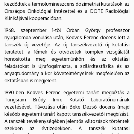
kezdődtek a termolumineszcens dozimetriai kutatások, az
Országos Onkológiai Intézettel és a DOTE Radiológiai
Klinikájával kooperációban.
1968. szeptember 1-tõl Orbán György professzor
nyugalomba vonulása után, Kedves Ferenc docens lett a
tanszék új vezetője. Az új tanszékvezető új kutatási
területet, a fémek és ötvözetek komplex vizsgálatát
honosította meg egyetemünkön és az oktatási
feladatokat is újrafogalmazta, a szilárdtestfizika és az
anyagtudomány a kor követelményeinek megfelelően az
oktatásban is megjelent.
1990-ben Kedves Ferenc egyetemi tanárt megbízták a
Tungsram Bródy Imre Kutató Laboratóriumának
vezetésével. Távozása után Beke Dezső docens (majd
később egyetemi tanár) kapott tanszékvezetői megbízást.
A tanszék tevékenységében jelentős változások történtek
ezekben az évtizedekben. A tanszék kutatási