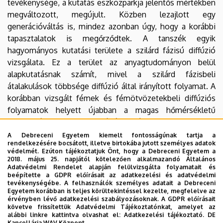
tevékenysége, a kutatás eszközparkja jelentős mértékben
megváltozott, megújult. Közben lezajlott egy
generációváltás is, mindez azonban úgy, hogy a korábbi
tapasztalatok is megőrződtek. A tanszék egyik
hagyományos kutatási területe a szilárd fázisú diffúzió
vizsgálata. Ez a terület az anyagtudományon belül
alapkutatásnak számít, mivel a szilárd fázisbeli
átalakulások többsége diffúzió által irányított folyamat. A
korábban vizsgált fémek és fémötvözetekbeli diffúziós
folyamatok helyett újabban a magas hőmérsékletű
alkalmazások szempontjából ígéretes anyagokban,
elsősorban az intermetallikus vegyületekben és
A Debreceni Egyetem kiemelt fontosságúnak tartja a
rendelkezésére bocsátott, illetve birtokába jutott személyes adatok
kerámiákban zajló diffúziós és szegregációs folyamatokat
védelmét. Ezúton tájékoztatjuk Önt, hogy a Debreceni Egyetem a
vizsgáljuk, amelyhez szükséges volt a hagyományos
2018. május 25. napjától kötelezően alkalmazandó Általános
Adatvédelmi Rendelet alapján felülvizsgálta folyamatait és
nyomjelzéses technika megújítása.
beépítette a GDPR előírásait az adatkezelési és adatvédelmi
tevékenységébe. A felhasználók személyes adatait a Debreceni
2008-ban Szabó István egyetemi docens vette át a
Egyetem korábban is teljes körültekintéssel kezelte, megfelelve az
érvényben lévő adatkezelési szabályozásoknak. A GDPR előírásait
tanszék vezetését nagyrészt megőrizvén a kutatási
követve frissítettük Adatvédelmi Tájékoztatónkat, amelyet az
területeket. Az oktatásban azonban a körülmények
alábbi linkre kattintva olvashat el:
Adatkezelési tájékoztató.
DE
Kancellária WAV Központ