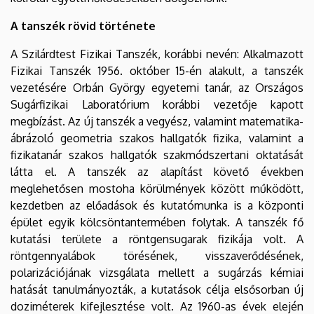
A tanszék rövid története
A Szilárdtest Fizikai Tanszék, korábbi nevén: Alkalmazott
Fizikai Tanszék 1956. október 15-én alakult, a tanszék
vezetésére Orbán György egyetemi tanár, az Országos
Sugárfizikai Laboratórium korábbi vezetője kapott
megbízást. Az új tanszék a vegyész, valamint matematika-
ábrázoló geometria szakos hallgatók fizika, valamint a
fizikatanár szakos hallgatók szakmódszertani oktatását
látta el. A tanszék az alapítást követő években
meglehetősen mostoha körülmények között működött,
kezdetben az előadások és kutatómunka is a központi
épület egyik kölcsöntantermében folytak. A tanszék fő
kutatási területe a röntgensugarak fizikája volt. A
röntgennyalábok törésének, visszaverődésének,
polarizációjának vizsgálata mellett a sugárzás kémiai
hatását tanulmányozták, a kutatások célja elsősorban új
doziméterek kifejlesztése volt. Az 1960-as évek elején