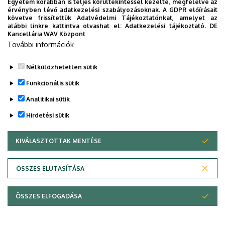
Egyetem korábban is teljes körültekintéssel kezelte, megfelelve az
érvényben lévő adatkezelési szabályozásoknak. A GDPR előírásait
A Villamosmérnök BSc szak követelményei és részletes
követve frissítettük Adatvédelmi Tájékoztatónkat, amelyet az
alábbi linkre kattintva olvashat el:
Adatkezelési tájékoztató.
DE
adatai (fehér füzet) a TTK
Kancellária WAV Központ
honlapján:
Szakok követelményei
További információk
Legutóbbi frissítés:
2023. 06. 14. 13:18
Nélkülözhetetlen sütik
Funkcionális sütik
Analitikai sütik
Hirdetési sütik
KIVÁLASZTOTTAK MENTÉSE
WITHDRAW CONSENT
Adatvédelem
Adatvédelem
ÖSSZES ELUTASÍTÁSA
Technikai információk
ÖSSZES ELFOGADÁSA
Szerzői jog © 2026 Unideb