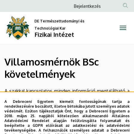
Villamosmérnök
Ugrás
Anonim
Bejelentkezés
a
Felhasználói
BSc
tartalomra
DE Természettudományi és
fiók
követelmények
Technológiai Kar
menüje
Fizikai Intézet
|
Fizikai
Villamosmérnök BSc
Intézet
követelmények
A szakkal kapcsolatos minden információ megtalálható a
részletes összefoglaló tájékoztatókban (fehér füzet). A
A Debreceni Egyetem kiemelt fontosságúnak tartja a
Fizikai Intézet honlapján a Hallgatók menüpont alatt
rendelkezésére bocsátott, illetve birtokába jutott személyes adatok
védelmét. Ezúton tájékoztatjuk Önt, hogy a Debreceni Egyetem a
részletesebb információt adunk pl. a szakdolgozati
2018. május 25. napjától kötelezően alkalmazandó Általános
témákról, záróvizsga tematikákról.
Adatvédelmi Rendelet alapján felülvizsgálta folyamatait és
beépítette a GDPR előírásait az adatkezelési és adatvédelmi
tevékenységébe. A felhasználók személyes adatait a Debreceni
Szakfelelős:
Dr. Misák Sándor
főiskolai docens