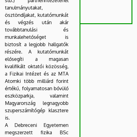
stb.) partnerintézeténél
tanulmányutakat,
ösztöndíjakat, kutatómunkát
és végzés után akár
továbbtanulási és
munkalehetőséget is
biztosít a legjobb hallgatók
részére. A kutatómunkát
elősegíti a magasan
kvalifikált oktatói közösség,
a Fizikai Intézet és az MTA
Atomki több milliárd forint
értékű, folyamatosan bővülő
eszközparkja, valamint
Magyarország legnagyobb
szuperszámítógép klasztere
is.
A Debreceni Egyetemen
megszerzett fizika BSc