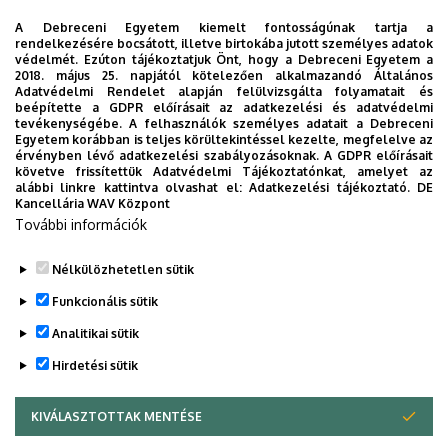
Egyetemen szeretnék folytatni tanulmányaikat,
A Debreceni Egyetem kiemelt fontosságúnak tartja a
választhatják a fizikus, az anyagtudomány, a
rendelkezésére bocsátott, illetve birtokába jutott személyes adatok
környezettudomány, a vegyész, a vegyészmérnök, a
védelmét. Ezúton tájékoztatjuk Önt, hogy a Debreceni Egyetem a
2018. május 25. napjától kötelezően alkalmazandó Általános
matematikus és a biotechnológia MSc szakokat. A fizikus
Adatvédelmi Rendelet alapján felülvizsgálta folyamatait és
MSc különböz fizikai tudományterületek izgalmas
beépítette a GDPR előírásait az adatkezelési és adatvédelmi
tevékenységébe. A felhasználók személyes adatait a Debreceni
sokaságát tartalmazza az atom fizikától a statisztikus
Egyetem korábban is teljes körültekintéssel kezelte, megfelelve az
fizikáig, az anyagtudománytól és a részecskefizikán át
érvényben lévő adatkezelési szabályozásoknak. A GDPR előírásait
követve frissítettük Adatvédelmi Tájékoztatónkat, amelyet az
egészen a magfizikáig, hogy csak néhányat említsünk
alábbi linkre kattintva olvashat el:
Adatkezelési tájékoztató.
DE
meg.
Kancellária WAV Központ
További információk
Nélkülözhetetlen sütik
Legutóbbi frissítés:
2023. 06. 08. 11:01
Funkcionális sütik
Analitikai sütik
Hirdetési sütik
KIVÁLASZTOTTAK MENTÉSE
WITHDRAW CONSENT