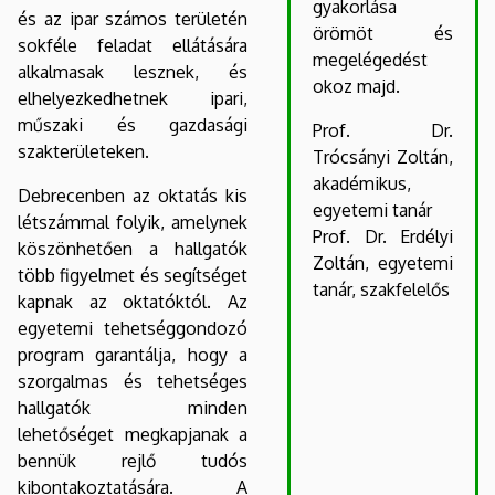
gyakorlása
és az ipar számos területén
örömöt és
sokféle feladat ellátására
megelégedést
alkalmasak lesznek, és
okoz majd.
elhelyezkedhetnek ipari,
műszaki és gazdasági
Prof. Dr.
szakterületeken.
Trócsányi Zoltán,
akadémikus,
Debrecenben az oktatás kis
egyetemi tanár
létszámmal folyik, amelynek
Prof. Dr. Erdélyi
köszönhetően a hallgatók
Zoltán, egyetemi
több figyelmet és segítséget
tanár, szakfelelős
kapnak az oktatóktól. Az
egyetemi tehetséggondozó
program garantálja, hogy a
szorgalmas és tehetséges
hallgatók minden
lehetőséget megkapjanak a
bennük rejlő tudós
kibontakoztatására. A