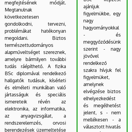
megfejtésének módját.
ajánljuk
Megtanulnak
figyelmükbe, egy
következetesen
nagy
gondolkodni, tervezni,
hagyományokkal
problémákat hatékonyan
- és
megoldani. Biztos
meggyőződésünk
természettudományos
szerint - nagy
alapműveltséget szereznek,
jövővel
amelyre bármilyen további
rendelkező
tudás ráépíthető. A fizika
szakra hívjuk fel
BSc diplomával rendelkező
figyelmüket,
hallgatók tudásuk, kísérleti
amelynek
és elméleti munkában való
elvégzése biztos
jártasságuk és speciális
elhelyezkedést
ismereteik révén az
és megélhetést
elektronika, az informatika,
jelent, s - nem
az anyagvizsgálat, a
mellékesen - a
rendszerelemzés, orvosi
választott hivatás
berendezések üzemeltetése