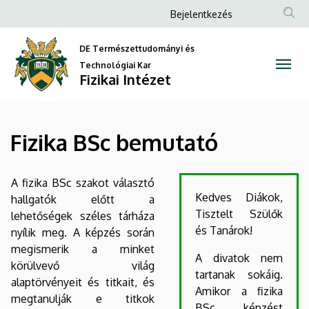
Fizika
Ugrás
Anonim
Bejelentkezés
a
Felhasználói
BSc
tartalomra
DE Természettudományi és
fiók
bemutató
Technológiai Kar
menüje
Fizikai Intézet
|
Fizikai
Fizika BSc bemutató
Intézet
A fizika BSc szakot választó
Kedves Diákok,
hallgatók előtt a
Tisztelt Szülők
lehetőségek széles tárháza
és Tanárok!
nyílik meg. A képzés során
megismerik a minket
A divatok nem
körülvevő világ
tartanak sokáig.
alaptörvényeit és titkait, és
Amikor a fizika
megtanulják e titkok
BSc képzést