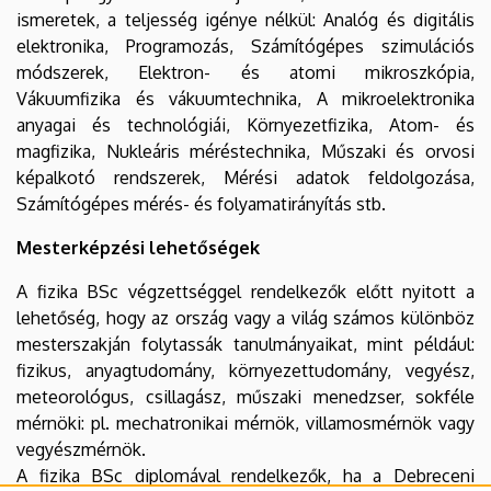
ismeretek, a teljesség igénye nélkül: Analóg és digitális
elektronika, Programozás, Számítógépes szimulációs
módszerek, Elektron- és atomi mikroszkópia,
Vákuumfizika és vákuumtechnika, A mikroelektronika
anyagai és technológiái, Környezetfizika, Atom- és
magfizika, Nukleáris méréstechnika, Műszaki és orvosi
képalkotó rendszerek, Mérési adatok feldolgozása,
Számítógépes mérés- és folyamatirányítás stb.
Mesterképzési lehetőségek
A fizika BSc végzettséggel rendelkezők előtt nyitott a
lehetőség, hogy az ország vagy a világ számos különböz
mesterszakján folytassák tanulmányaikat, mint például:
fizikus, anyagtudomány, környezettudomány, vegyész,
meteorológus, csillagász, műszaki menedzser, sokféle
mérnöki: pl. mechatronikai mérnök, villamosmérnök vagy
vegyészmérnök.
A fizika BSc diplomával rendelkezők, ha a Debreceni