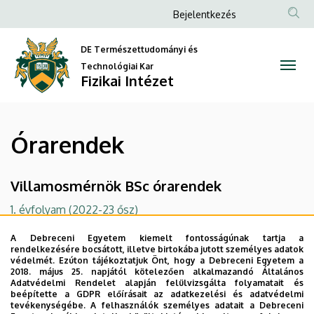
Órarendek
Ugrás
Anonim
Bejelentkezés
a
Felhasználói
|
tartalomra
DE Természettudományi és
fiók
Fizikai
Technológiai Kar
menüje
Fizikai Intézet
Intézet
Órarendek
Villamosmérnök BSc órarendek
1. évfolyam (2022-23 ősz)
2. évfolyam (2022-23 ősz)
A Debreceni Egyetem kiemelt fontosságúnak tartja a
rendelkezésére bocsátott, illetve birtokába jutott személyes adatok
védelmét. Ezúton tájékoztatjuk Önt, hogy a Debreceni Egyetem a
3. évfolyam (2022-23 ősz)
2018. május 25. napjától kötelezően alkalmazandó Általános
Adatvédelmi Rendelet alapján felülvizsgálta folyamatait és
4. évfolyam (2022-23 ősz)
beépítette a GDPR előírásait az adatkezelési és adatvédelmi
tevékenységébe. A felhasználók személyes adatait a Debreceni