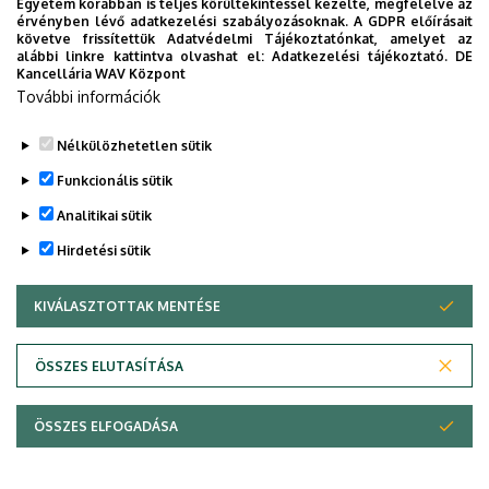
Egyetem korábban is teljes körültekintéssel kezelte, megfelelve az
Legutóbbi frissítés:
2023. 06. 08. 11:01
érvényben lévő adatkezelési szabályozásoknak. A GDPR előírásait
követve frissítettük Adatvédelmi Tájékoztatónkat, amelyet az
alábbi linkre kattintva olvashat el:
Adatkezelési tájékoztató.
DE
Kancellária WAV Központ
További információk
Nélkülözhetetlen sütik
Funkcionális sütik
Analitikai sütik
Hirdetési sütik
KIVÁLASZTOTTAK MENTÉSE
WITHDRAW CONSENT
Adatvédelem
Adatvédelem
ÖSSZES ELUTASÍTÁSA
Technikai információk
ÖSSZES ELFOGADÁSA
Szerzői jog © 2026 Unideb