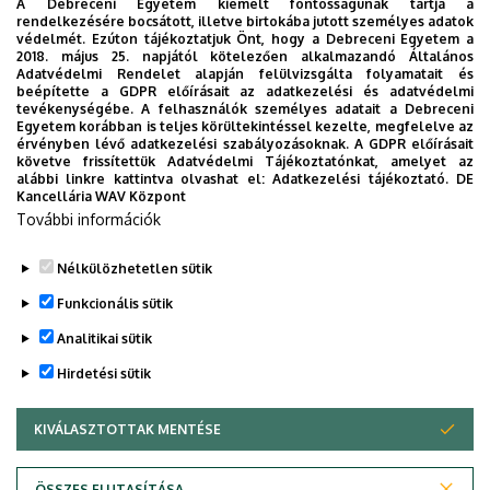
A Debreceni Egyetem kiemelt fontosságúnak tartja a
rendelkezésére bocsátott, illetve birtokába jutott személyes adatok
A Szilárdtest Fizikai Tanszéken meghirdetett
védelmét. Ezúton tájékoztatjuk Önt, hogy a Debreceni Egyetem a
2018. május 25. napjától kötelezően alkalmazandó Általános
témák
Adatvédelmi Rendelet alapján felülvizsgálta folyamatait és
beépítette a GDPR előírásait az adatkezelési és adatvédelmi
tevékenységébe. A felhasználók személyes adatait a Debreceni
Hasznos linkek
Egyetem korábban is teljes körültekintéssel kezelte, megfelelve az
érvényben lévő adatkezelési szabályozásoknak. A GDPR előírásait
A TTK tudományos diákköri oldala:
TDK a TTK-
követve frissítettük Adatvédelmi Tájékoztatónkat, amelyet az
n
alábbi linkre kattintva olvashat el:
Adatkezelési tájékoztató.
DE
Kancellária WAV Központ
Az OTDT honlapja, a következő országos
További információk
konferencia::
XXXIV. OTDK
Nélkülözhetetlen sütik
Legutóbbi frissítés:
2026. 02. 02. 11:49
Funkcionális sütik
Analitikai sütik
Hirdetési sütik
KIVÁLASZTOTTAK MENTÉSE
WITHDRAW CONSENT
Adatvédelem
Adatvédelem
ÖSSZES ELUTASÍTÁSA