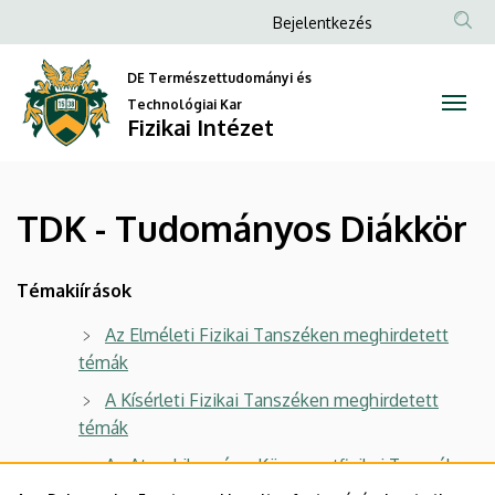
TDK
Ugrás
Anonim
Bejelentkezés
a
Felhasználói
-
tartalomra
DE Természettudományi és
fiók
Tudományos
Technológiai Kar
menüje
Fizikai Intézet
Diákkör
|
TDK - Tudományos Diákkör
Fizikai
Intézet
Témakiírások
Az Elméleti Fizikai Tanszéken meghirdetett
témák
A Kísérleti Fizikai Tanszéken meghirdetett
témák
Az Atomkiben és a Környezetfizikai Tanszéken
meghirdetett témák