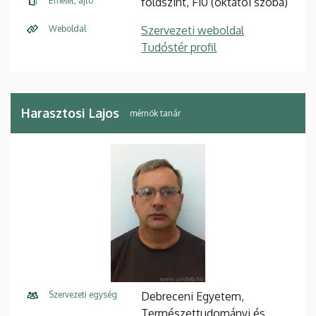
Emelet, ajtó
földszint, F10 (oktatói szoba)
Weboldal
Szervezeti weboldal
Tudóstér profil
Harasztosi Lajos
mérnök tanár
Szervezeti egység
Debreceni Egyetem,
Természettudományi és