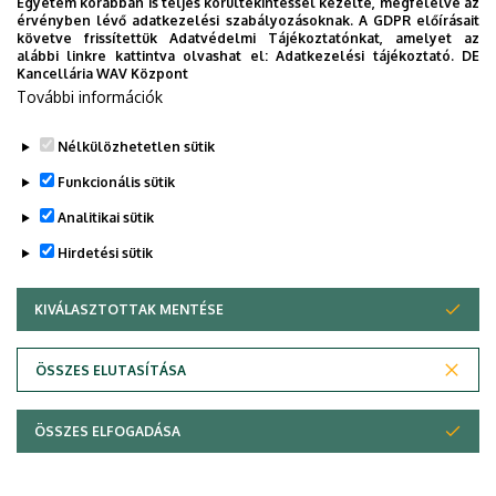
Egyetem korábban is teljes körültekintéssel kezelte, megfelelve az
érvényben lévő adatkezelési szabályozásoknak. A GDPR előírásait
követve frissítettük Adatvédelmi Tájékoztatónkat, amelyet az
alábbi linkre kattintva olvashat el:
Adatkezelési tájékoztató.
DE
Kancellária WAV Központ
További információk
Nélkülözhetetlen sütik
Funkcionális sütik
Szervezeti egység
Debreceni Egyetem,
Természettudományi és
Analitikai sütik
Technológiai Kar, Fizikai
Hirdetési sütik
Intézet, Elméleti Fizikai
Tanszék
KIVÁLASZTOTTAK MENTÉSE
WITHDRAW CONSENT
Központi telefonszám
+36 52 512 900
11171
ÖSSZES ELUTASÍTÁSA
E-mail cím
pal.gergo@science.unideb.hu
Cím
4026 Debrecen, Bem tér 18.
ÖSSZES ELFOGADÁSA
Épület
Fizikai Intézet I. épület