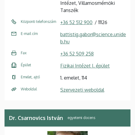
Intézet, Villamosmérnöki
Tanszék
Központi telefonszám
+36 52 512 900
11126
E-mail cím
battistig.gabor@science.unide
b.hu
Fax
+36 52 509 258
Épület
Fizikai Intézet I. épület
Emelet, ajtó
1. emelet, 114
Weboldal
Szervezeti weboldal
Dr. Csarnovics István
egyetemi docens