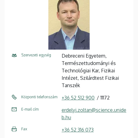
Szervezeti egység
Debreceni Egyetem,
Természettudományi és
Technológiai Kar, Fizikai
Intézet, Szilárdtest Fizikai
Tanszék
Központi telefonszám
+36 52 512 900
11172
E-mail cím
erdelyi.zoltan@science.unide
b.hu
Fax
+36 52 316 073