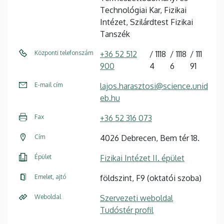
Technológiai Kar, Fizikai
Intézet, Szilárdtest Fizikai
Tanszék
Központi telefonszám
+36 52 512
1118
1118
111
900
4
6
91
E-mail cím
lajos.harasztosi@science.unid
eb.hu
Fax
+36 52 316 073
Cím
4026 Debrecen, Bem tér 18.
Épület
Fizikai Intézet II. épület
Emelet, ajtó
földszint, F9 (oktatói szoba)
Weboldal
Szervezeti weboldal
Tudóstér profil