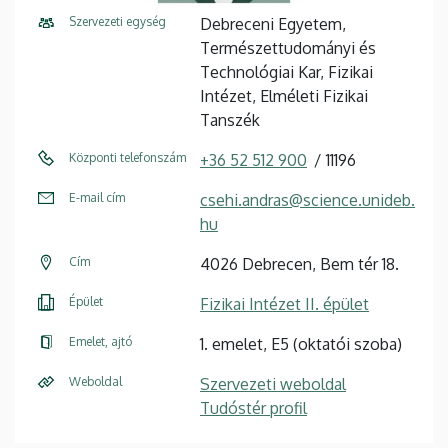
Szervezeti egység
Debreceni Egyetem,
Természettudományi és
Technológiai Kar, Fizikai
Intézet, Elméleti Fizikai
Tanszék
Központi telefonszám
+36 52 512 900
11196
E-mail cím
csehi.andras@science.unideb.
hu
Cím
4026 Debrecen, Bem tér 18.
Épület
Fizikai Intézet II. épület
Emelet, ajtó
1. emelet, E5 (oktatói szoba)
Weboldal
Szervezeti weboldal
Tudóstér profil