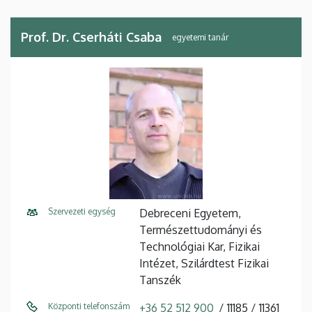
Prof. Dr. Cserháti Csaba
egyetemi tanár
Szervezeti egység
Debreceni Egyetem,
Természettudományi és
Technológiai Kar, Fizikai
Intézet, Szilárdtest Fizikai
Tanszék
Központi telefonszám
+36 52 512 900
11185
11361