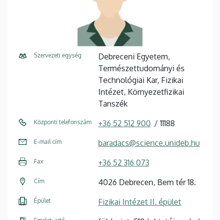
Szervezeti egység
Debreceni Egyetem,
Természettudományi és
Technológiai Kar, Fizikai
Intézet, Környezetfizikai
Tanszék
Központi telefonszám
+36 52 512 900
11188
E-mail cím
baradacs@science.unideb.hu
Fax
+36 52 316 073
Cím
4026 Debrecen, Bem tér 18.
Épület
Fizikai Intézet II. épület