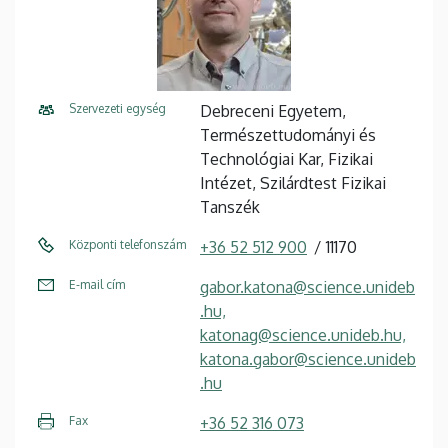
Szervezeti egység
Debreceni Egyetem,
Természettudományi és
Technológiai Kar, Fizikai
Intézet, Szilárdtest Fizikai
Tanszék
Központi telefonszám
+36 52 512 900
11170
E-mail cím
gabor.katona@science.unideb
.hu,
katonag@science.unideb.hu,
katona.gabor@science.unideb
.hu
Fax
+36 52 316 073