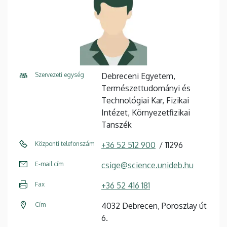
Szervezeti egység
Debreceni Egyetem,
Természettudományi és
Technológiai Kar, Fizikai
Intézet, Környezetfizikai
Tanszék
Központi telefonszám
+36 52 512 900
11296
E-mail cím
csige@science.unideb.hu
Fax
+36 52 416 181
Cím
4032 Debrecen, Poroszlay út
6.