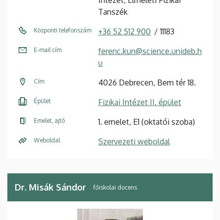
Intézet, Elméleti Fizikai
Tanszék
Központi telefonszám
+36 52 512 900
11183
E-mail cím
ferenc.kun@science.unideb.h
u
Cím
4026 Debrecen, Bem tér 18.
Épület
Fizikai Intézet II. épület
Emelet, ajtó
1. emelet, E1 (oktatói szoba)
Weboldal
Szervezeti weboldal
Dr. Misák Sándor
főiskolai docens