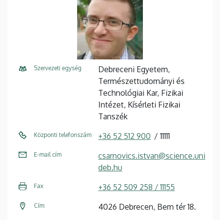
Szervezeti egység
Debreceni Egyetem,
Természettudományi és
Technológiai Kar, Fizikai
Intézet, Kísérleti Fizikai
Tanszék
Központi telefonszám
+36 52 512 900
11111
E-mail cím
csarnovics.istvan@science.uni
deb.hu
Fax
+36 52 509 258 / 11155
Cím
4026 Debrecen, Bem tér 18.