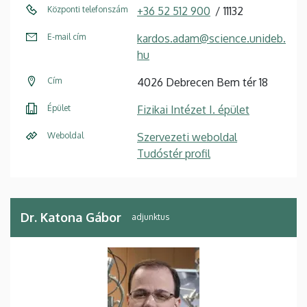
Központi telefonszám
+36 52 512 900
11132
E-mail cím
kardos.adam@science.unideb.
hu
Cím
4026 Debrecen Bem tér 18
Épület
Fizikai Intézet I. épület
Weboldal
Szervezeti weboldal
Tudóstér profil
Dr. Katona Gábor
adjunktus