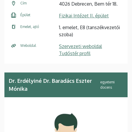
Cím
4026 Debrecen, Bem tér 18.
Épület
Fizikai Intézet II. épület
Emelet, ajtó
1. emelet, E8 (tanszékvezetői
szoba)
Weboldal
Szervezeti weboldal
Tudóstér profil
Dr. Erdélyiné Dr. Baradács Eszter
egyetemi
docens
Mónika