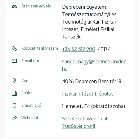
Szervezeti egység
Debreceni Egyetem,
Természettudományi és
Technológiai Kar, Fizikai
Intézet, Elméleti Fizikai
Tanszék
Központi telefonszám
+36 52 512 900
11174
E-mail cím
sandor.nagy@science.unideb.
hu
Cím
4026 Debrecen Bem tér 18
Épület
Fizikai Intézet I. épület
Emelet, ajtó
1. emelet, E4 (oktatói szoba)
Weboldal
Szervezeti weboldal
Tudóstér profil