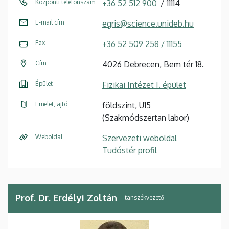
Központi telefonszám
+36 52 512 900
11114
E-mail cím
egris@science.unideb.hu
Fax
+36 52 509 258 / 11155
Cím
4026 Debrecen, Bem tér 18.
Épület
Fizikai Intézet I. épület
Emelet, ajtó
földszint, U15
(Szakmódszertan labor)
Weboldal
Szervezeti weboldal
Tudóstér profil
Prof. Dr. Erdélyi Zoltán
tanszékvezető