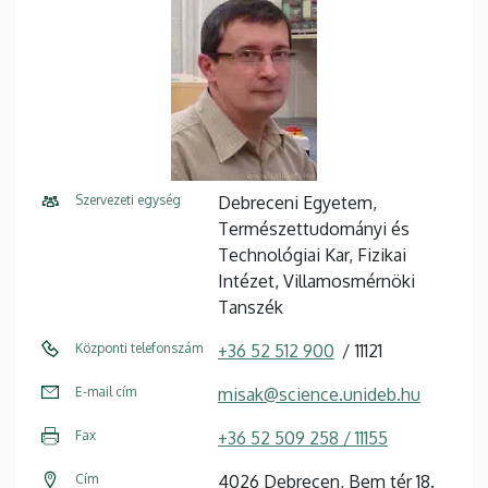
Szervezeti egység
Debreceni Egyetem,
Természettudományi és
Technológiai Kar, Fizikai
Intézet, Villamosmérnöki
Tanszék
Központi telefonszám
+36 52 512 900
11121
E-mail cím
misak@science.unideb.hu
Fax
+36 52 509 258 / 11155
Cím
4026 Debrecen, Bem tér 18.