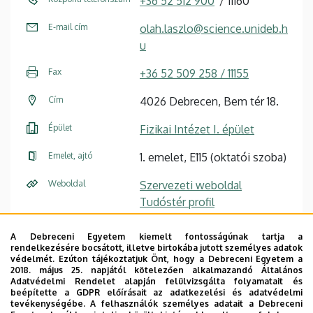
+36 52 512 900
11160
E-mail cím
olah.laszlo@science.unideb.h
u
Fax
+36 52 509 258 / 11155
Cím
4026 Debrecen, Bem tér 18.
Épület
Fizikai Intézet I. épület
Emelet, ajtó
1. emelet, E115 (oktatói szoba)
Weboldal
Szervezeti weboldal
Tudóstér profil
A Debreceni Egyetem kiemelt fontosságúnak tartja a
rendelkezésére bocsátott, illetve birtokába jutott személyes adatok
védelmét. Ezúton tájékoztatjuk Önt, hogy a Debreceni Egyetem a
Dr. Pál Gergő
adjunktus
2018. május 25. napjától kötelezően alkalmazandó Általános
Adatvédelmi Rendelet alapján felülvizsgálta folyamatait és
beépítette a GDPR előírásait az adatkezelési és adatvédelmi
tevékenységébe. A felhasználók személyes adatait a Debreceni