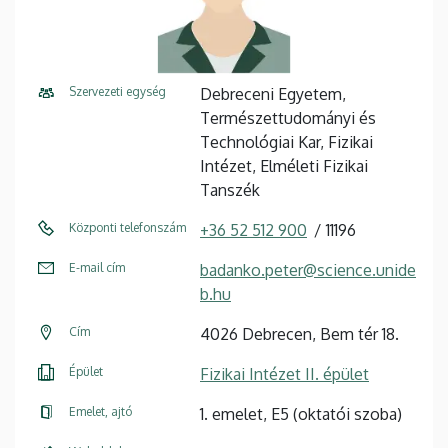
Szervezeti egység
Debreceni Egyetem,
Természettudományi és
Technológiai Kar, Fizikai
Intézet, Elméleti Fizikai
Tanszék
Központi telefonszám
+36 52 512 900
11196
E-mail cím
badanko.peter@science.unide
b.hu
Cím
4026 Debrecen, Bem tér 18.
Épület
Fizikai Intézet II. épület
Emelet, ajtó
1. emelet, E5 (oktatói szoba)