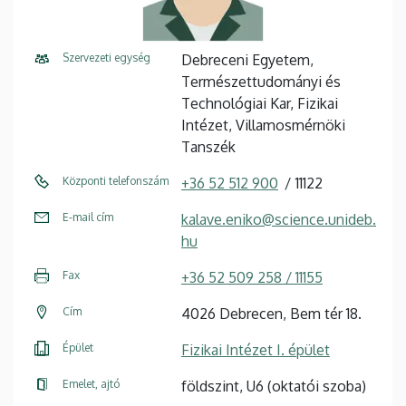
Szervezeti egység
Debreceni Egyetem,
Természettudományi és
Technológiai Kar, Fizikai
Intézet, Villamosmérnöki
Tanszék
Központi telefonszám
+36 52 512 900
11122
E-mail cím
kalave.eniko@science.unideb.
hu
Fax
+36 52 509 258 / 11155
Cím
4026 Debrecen, Bem tér 18.
Épület
Fizikai Intézet I. épület
Emelet, ajtó
földszint, U6 (oktatói szoba)