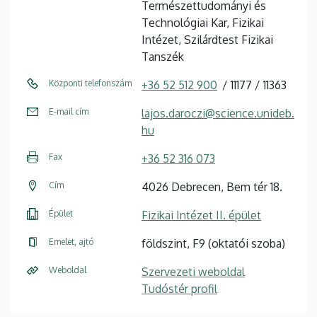
Természettudományi és
Technológiai Kar, Fizikai
Intézet, Szilárdtest Fizikai
Tanszék
Központi telefonszám
+36 52 512 900
11177
11363
E-mail cím
lajos.daroczi@science.unideb.
hu
Fax
+36 52 316 073
Cím
4026 Debrecen, Bem tér 18.
Épület
Fizikai Intézet II. épület
Emelet, ajtó
földszint, F9 (oktatói szoba)
Weboldal
Szervezeti weboldal
Tudóstér profil