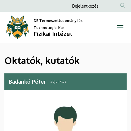
Oktatók,
Ugrás
Anonim
Bejelentkezés
a
Felhasználói
kutatók
tartalomra
DE Természettudományi és
fiók
|
Technológiai Kar
menüje
Fizikai Intézet
Fizikai
Intézet
Oktatók, kutatók
Badankó Péter
adjunktus