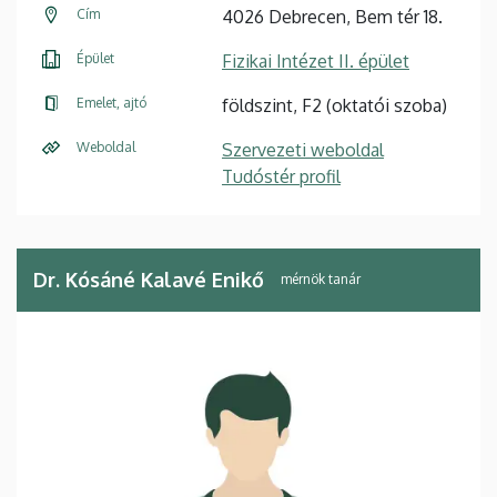
Cím
4026 Debrecen, Bem tér 18.
Épület
Fizikai Intézet II. épület
Emelet, ajtó
földszint, F2 (oktatói szoba)
Weboldal
Szervezeti weboldal
Tudóstér profil
Dr. Kósáné Kalavé Enikő
mérnök tanár