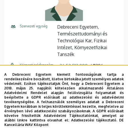
Szervezeti egység
Debreceni Egyetem,
Természettudományi és
Technológiai Kar, Fizikai
Intézet, Környezetfizikai
Tanszék
Központi telefonszám
+36 52 512 900
11296
A Debreceni Egyetem kiemelt fontosságúnak tartja a
E-mail cím
csige@science.unideb.hu
rendelkezésére bocsátott, illetve birtokába jutott személyes adatok
védelmét. Ezúton tájékoztatjuk Önt, hogy a Debreceni Egyetem a
Fax
+36 52 416 181
2018. május 25. napjától kötelezően alkalmazandó Általános
Adatvédelmi Rendelet alapján felülvizsgálta folyamatait és
beépítette a GDPR előírásait az adatkezelési és adatvédelmi
Cím
4032 Debrecen, Poroszlay út
tevékenységébe. A felhasználók személyes adatait a Debreceni
6.
Egyetem korábban is teljes körültekintéssel kezelte, megfelelve az
érvényben lévő adatkezelési szabályozásoknak. A GDPR előírásait
követve frissítettük Adatvédelmi Tájékoztatónkat, amelyet az
Emelet, ajtó
3. emelet, VI/312
alábbi linkre kattintva olvashat el:
Adatkezelési tájékoztató.
DE
Kancellária WAV Központ