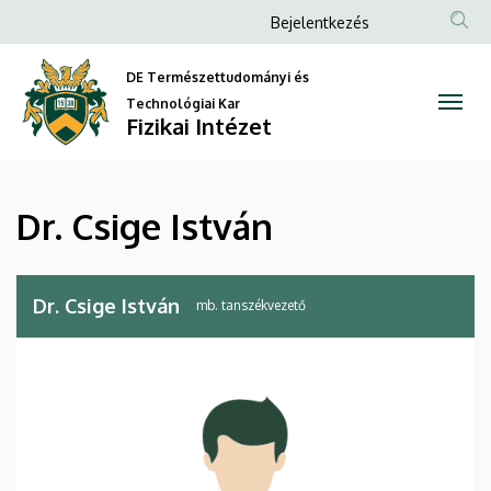
Dr.
Ugrás
Anonim
Bejelentkezés
a
Felhasználói
Csige
tartalomra
DE Természettudományi és
fiók
István
Technológiai Kar
menüje
Fizikai Intézet
|
Fizikai
Dr. Csige István
Intézet
Dr. Csige István
mb. tanszékvezető