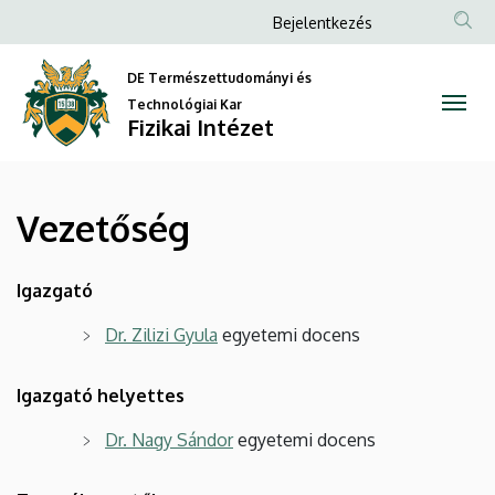
Vezetőség
Ugrás
Anonim
Bejelentkezés
a
Felhasználói
|
tartalomra
DE Természettudományi és
fiók
Fizikai
Technológiai Kar
menüje
Fizikai Intézet
Intézet
Vezetőség
Igazgató
Dr. Zilizi Gyula
egyetemi docens
Igazgató helyettes
Dr. Nagy Sándor
egyetemi docens