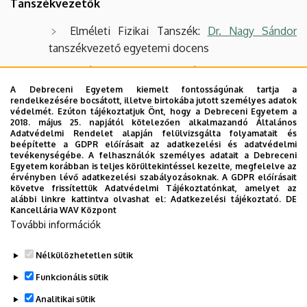
Tanszékvezetők
Elméleti Fizikai Tanszék:
Dr. Nagy Sándor
tanszékvezető egyetemi docens
Kísérleti Fizikai Tanszék:
Dr. Zilizi Gyula
tanszékvezető egyetemi docens
A Debreceni Egyetem kiemelt fontosságúnak tartja a
rendelkezésére bocsátott, illetve birtokába jutott személyes adatok
Szilárdtest Fizikai Tanszék:
Dr. Erdélyi Zoltán
védelmét. Ezúton tájékoztatjuk Önt, hogy a Debreceni Egyetem a
2018. május 25. napjától kötelezően alkalmazandó Általános
tanszékvezető egyetemi tanár
Adatvédelmi Rendelet alapján felülvizsgálta folyamatait és
beépítette a GDPR előírásait az adatkezelési és adatvédelmi
Villamosmérnöki Tanszék:
Dr. Petrik Péter
tevékenységébe. A felhasználók személyes adatait a Debreceni
Egyetem korábban is teljes körültekintéssel kezelte, megfelelve az
tanszékvezető, egyetemi tanár
érvényben lévő adatkezelési szabályozásoknak. A GDPR előírásait
követve frissítettük Adatvédelmi Tájékoztatónkat, amelyet az
Környezetfizikai Tanszék:
Dr. Csige István
alábbi linkre kattintva olvashat el:
Adatkezelési tájékoztató.
DE
tanszékvezető tudományos tanácsadó
Kancellária WAV Központ
További információk
Elérhetőség
Nélkülözhetetlen sütik
Legutóbbi frissítés:
2026. 02. 24. 13:24
Funkcionális sütik
Analitikai sütik