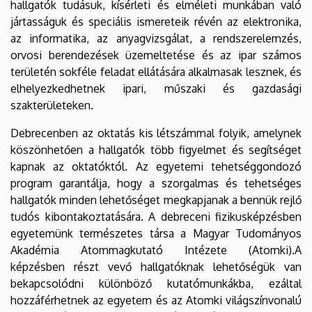
hallgatók tudásuk, kísérleti és elméleti munkában való
jártasságuk és speciális ismereteik révén az elektronika,
az informatika, az anyagvizsgálat, a rendszerelemzés,
orvosi berendezések üzemeltetése és az ipar számos
területén sokféle feladat ellátására alkalmasak lesznek, és
elhelyezkedhetnek ipari, műszaki és gazdasági
szakterületeken.
Debrecenben az oktatás kis létszámmal folyik, amelynek
köszönhetően a hallgatók több figyelmet és segítséget
kapnak az oktatóktól. Az egyetemi tehetséggondozó
program garantálja, hogy a szorgalmas és tehetséges
hallgatók minden lehetőséget megkapjanak a bennük rejlő
tudós kibontakoztatására. A debreceni fizikusképzésben
egyetemünk természetes társa a Magyar Tudományos
Akadémia Atommagkutató Intézete (Atomki).A
képzésben részt vevő hallgatóknak lehetőségük van
bekapcsolódni különböző kutatómunkákba, ezáltal
hozzáférhetnek az egyetem és az Atomki világszínvonalú