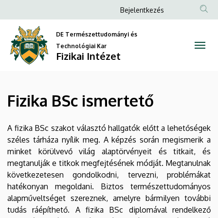
Fizika
Ugrás
Anonim
Bejelentkezés
a
Felhasználói
BSc
tartalomra
DE Természettudományi és
fiók
ismertető
Technológiai Kar
menüje
Fizikai Intézet
|
Fizikai
Fizika BSc ismertető
Intézet
A fizika BSc szakot választó hallgatók előtt a lehetőségek
széles tárháza nyílik meg. A képzés során megismerik a
minket körülvevő világ alaptörvényeit és titkait, és
megtanulják e titkok megfejtésének módját. Megtanulnak
következetesen gondolkodni, tervezni, problémákat
hatékonyan megoldani. Biztos természettudományos
alapműveltséget szereznek, amelyre bármilyen további
tudás ráépíthető. A fizika BSc diplomával rendelkező