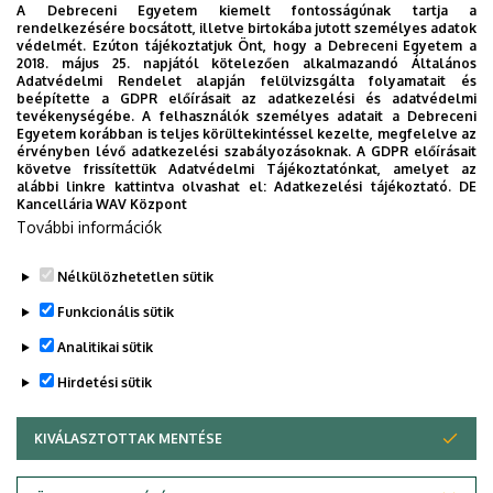
A Debreceni Egyetem kiemelt fontosságúnak tartja a
A fizika BSc diplomával rendelkezők, ha a Debreceni
rendelkezésére bocsátott, illetve birtokába jutott személyes adatok
védelmét. Ezúton tájékoztatjuk Önt, hogy a Debreceni Egyetem a
Egyetemen szeretnék folytatni tanulmányaikat,
2018. május 25. napjától kötelezően alkalmazandó Általános
választhatják a fizikus, az anyagtudomány, a
Adatvédelmi Rendelet alapján felülvizsgálta folyamatait és
beépítette a GDPR előírásait az adatkezelési és adatvédelmi
környezettudomány, a vegyész, a vegyészmérnök, a
tevékenységébe. A felhasználók személyes adatait a Debreceni
matematikus és a biotechnológia MSc szakokat. A fizikus
Egyetem korábban is teljes körültekintéssel kezelte, megfelelve az
érvényben lévő adatkezelési szabályozásoknak. A GDPR előírásait
MSc különböző fizikai tudományterületek izgalmas
követve frissítettük Adatvédelmi Tájékoztatónkat, amelyet az
sokaságát tartalmazza az atomfizikától a statisztikus
alábbi linkre kattintva olvashat el:
Adatkezelési tájékoztató.
DE
Kancellária WAV Központ
fizikáig, az anyagtudománytól és a részecskefizikán át
További információk
egészen a magfizikáig, hogy csak néhányat említsünk
meg.
Nélkülözhetetlen sütik
Legutóbbi frissítés:
2023. 06. 08. 11:01
Funkcionális sütik
Analitikai sütik
Hirdetési sütik
KIVÁLASZTOTTAK MENTÉSE
WITHDRAW CONSENT
Adatvédelem