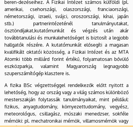
beren-dezéseihez. A Fizikai Intézet számos külföldi (pl.
amerikai, csehországi, olaszországi, franciaországi,
németországi, izraeli, svájci, oroszországi, kínai, japán
stb.) partnerintézeténél tanulmányutakat,
ösztöndíjakat,kutatómunkát és végzés után akár
továbbtanulási és munkalehetőséget is biztosít a legjobb
hallgatók részére. A kutatómunkát elősegíti a magasan
kvalifikált oktatói közösség, a Fizikai Intézet és az MTA
Atomki több milliárd forint értékű, folyamatosan bővülő
eszközparkja, valamint Magyarország legnagyobb
szuperszámítógép klasztere is.
A fizika BSc végzettséggel rendelkezők előtt nyitott a
lehetőség, hogy az ország vagy a világ számos különböző
mesterszakján folytassák tanulmányaikat, mint például:
fizikus, anyagtudomány, környezettudomány, vegyész,
meteorológus, csillagász, műszaki menedzser, sokféle
mérnöki: pl. mechatronikai mérnök, villamosmérnök vagy
vegyészmérnök.