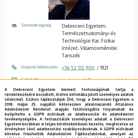
Szervezeti egység
Debreceni Egyetem,
Természettudományi és
Technológiai Kar, Fizikai
Intézet, Villamosmérnöki
Tanszék
Központi telefonszám
+36 52 512 900
11121
E-mail cím
szabo.zsolt@science.unideb.h
u, szs@tigris.unideb.hu
A Debreceni Egyetem kiemelt fontosságúnak tartja a
rendelkezésére bocsátott, illetve birtokába jutott személyes adatok
Fax
+36 52 509 258 / 11155
védelmét. Ezúton tájékoztatjuk Önt, hogy a Debreceni Egyetem a
2018. május 25. napjától kötelezően alkalmazandó Általános
Adatvédelmi Rendelet alapján felülvizsgálta folyamatait és
Cím
4026 Debrecen, Bem tér 18.
beépítette a GDPR előírásait az adatkezelési és adatvédelmi
tevékenységébe. A felhasználók személyes adatait a Debreceni
Épület
Fizikai Intézet I. épület
Egyetem korábban is teljes körültekintéssel kezelte, megfelelve az
érvényben lévő adatkezelési szabályozásoknak. A GDPR előírásait
követve frissítettük Adatvédelmi Tájékoztatónkat, amelyet az
Emelet, ajtó
földszint, U4 (oktatói szoba)