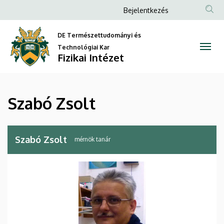
Szabó
Ugrás
Anonim
Bejelentkezés
a
Felhasználói
Zsolt
tartalomra
DE Természettudományi és
fiók
|
Technológiai Kar
menüje
Fizikai Intézet
Fizikai
Intézet
Szabó Zsolt
Szabó Zsolt
mérnök tanár