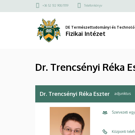
Dr.
Ugrás
Felső
+36 52 512 900/11119
Telefonkönyv
a
kapcsolat
Trencsényi
tartalomra
menü
Réka
DE Természettudományi és Technológ
Fizikai Intézet
Eszter
|
Dr. Trencsényi Réka E
Fizikai
Intézet
Dr. Trencsényi Réka Eszter
adjunktus
Szervezeti eg
Központi tele