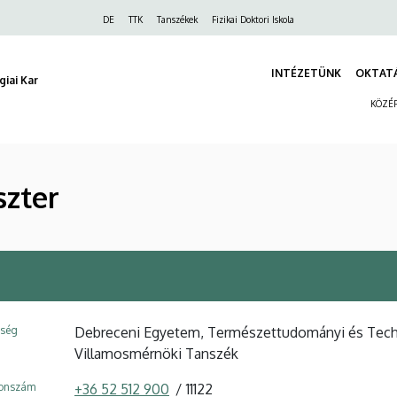
Felső
DE
TTK
Tanszékek
Fizikai Doktori Iskola
navigáció
INTÉZETÜNK
OKTAT
iai Kar
KÖZÉP
szter
ység
Debreceni Egyetem, Természettudományi és Technol
Villamosmérnöki Tanszék
fonszám
+36 52 512 900
11122