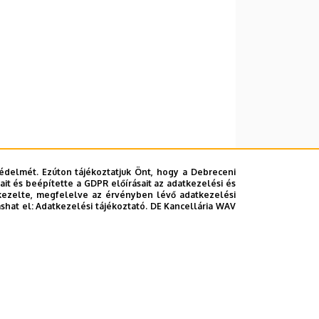
édelmét. Ezúton tájékoztatjuk Önt, hogy a Debreceni
it és beépítette a GDPR előírásait az adatkezelési és
kezelte, megfelelve az érvényben lévő adatkezelési
ashat el:
Adatkezelési tájékoztató.
DE Kancellária WAV