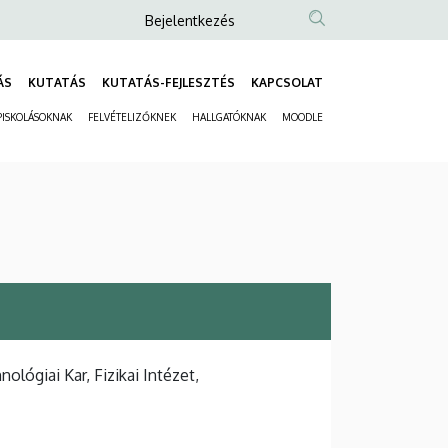
Anonim
Bejelentkezés
Felhasználói
fiók
ÁS
KUTATÁS
KUTATÁS-FEJLESZTÉS
KAPCSOLAT
Fő
menüje
ISKOLÁSOKNAK
FELVÉTELIZŐKNEK
HALLGATÓKNAK
MOODLE
navigáció
Másodlagos
navigáció
ógiai Kar, Fizikai Intézet,