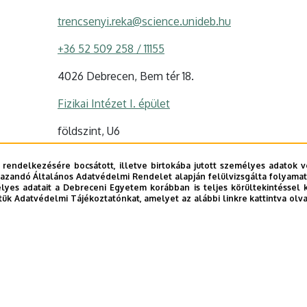
trencsenyi.reka@science.unideb.hu
+36 52 509 258 / 11155
4026 Debrecen, Bem tér 18.
Fizikai Intézet I. épület
földszint, U6
Szervezeti weboldal
 rendelkezésére bocsátott, illetve birtokába jutott személyes adatok v
Tudóstér profil
azandó Általános Adatvédelmi Rendelet alapján felülvizsgálta folyamata
yes adatait a Debreceni Egyetem korábban is teljes körültekintéssel 
tük Adatvédelmi Tájékoztatónkat, amelyet az alábbi linkre kattintva olv