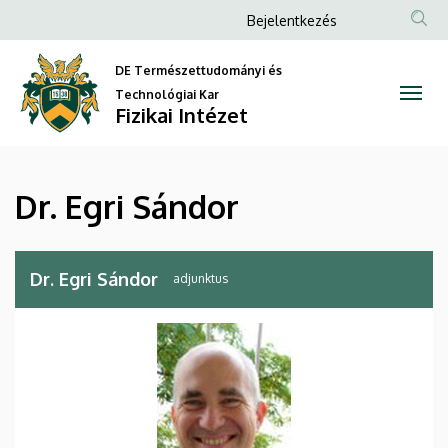
Dr.
Ugrás
Anonim
Bejelentkezés
a
Felhasználói
Egri
tartalomra
DE Természettudományi és
fiók
Sándor
Technológiai Kar
menüje
Fizikai Intézet
|
Fizikai
Dr. Egri Sándor
Intézet
Dr. Egri Sándor
adjunktus