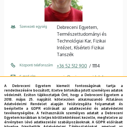
Szervezeti egység
Debreceni Egyetem,
Természettudományi és
Technológiai Kar, Fizikai
Intézet, Kísérleti Fizikai
Tanszék
Központi telefonszám
+36 52 512 900
11114
E-mail cím
egris@science.unideb.hu
A Debreceni Egyetem kiemelt fontosságúnak tartja a
Fax
+36 52 509 258 / 11155
rendelkezésére bocsátott, illetve birtokába jutott személyes adatok
védelmét. Ezúton tájékoztatjuk Önt, hogy a Debreceni Egyetem a
Cím
4026 Debrecen, Bem tér 18.
2018. május 25. napjától kötelezően alkalmazandó Általános
Adatvédelmi Rendelet alapján felülvizsgálta folyamatait és
beépítette a GDPR előírásait az adatkezelési és adatvédelmi
Épület
Fizikai Intézet I. épület
tevékenységébe. A felhasználók személyes adatait a Debreceni
Egyetem korábban is teljes körültekintéssel kezelte, megfelelve az
Emelet, ajtó
földszint, U15
érvényben lévő adatkezelési szabályozásoknak. A GDPR előírásait
követve frissítettük Adatvédelmi Tájékoztatónkat, amelyet az