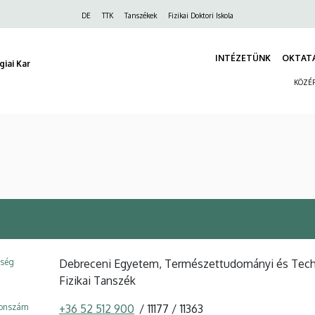
Felső
DE
TTK
Tanszékek
Fizikai Doktori Iskola
navigáció
INTÉZETÜNK
OKTAT
iai Kar
KÖZÉP
ység
Debreceni Egyetem, Természettudományi és Technoló
Fizikai Tanszék
fonszám
+36 52 512 900
11177
11363