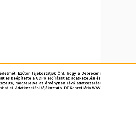
édelmét. Ezúton tájékoztatjuk Önt, hogy a Debreceni
it és beépítette a GDPR előírásait az adatkezelési és
kezelte, megfelelve az érvényben lévő adatkezelési
ashat el:
Adatkezelési tájékoztató.
DE Kancellária WAV