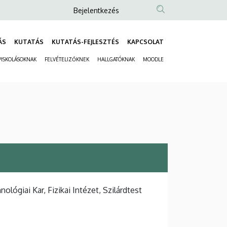
Anonim
Bejelentkezés
Felhasználói
fiók
ÁS
KUTATÁS
KUTATÁS-FEJLESZTÉS
KAPCSOLAT
Fő
menüje
ISKOLÁSOKNAK
FELVÉTELIZŐKNEK
HALLGATÓKNAK
MOODLE
navigáció
Másodlagos
navigáció
giai Kar, Fizikai Intézet, Szilárdtest