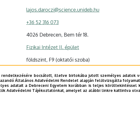
lajos.daroczi@science.unideb.hu
+36 52 316 073
4026 Debrecen, Bem tér 18.
Fizikai Intézet II. épület
földszint, F9 (oktatói szoba)
Szervezeti weboldal
 rendelkezésére bocsátott, illetve birtokába jutott személyes adatok v
Tudóstér profil
azandó Általános Adatvédelmi Rendelet alapján felülvizsgálta folyamata
yes adatait a Debreceni Egyetem korábban is teljes körültekintéssel 
tük Adatvédelmi Tájékoztatónkat, amelyet az alábbi linkre kattintva olv