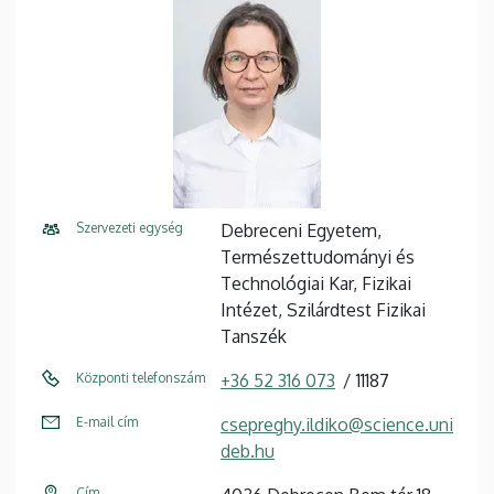
Szervezeti egység
Debreceni Egyetem,
Természettudományi és
Technológiai Kar, Fizikai
Intézet, Szilárdtest Fizikai
Tanszék
Központi telefonszám
+36 52 316 073
11187
E-mail cím
csepreghy.ildiko@science.uni
deb.hu
Cím