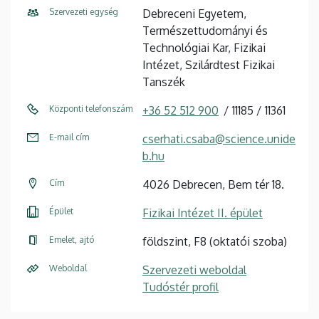
Szervezeti egység
Debreceni Egyetem,
Természettudományi és
Technológiai Kar, Fizikai
Intézet, Szilárdtest Fizikai
Tanszék
Központi telefonszám
+36 52 512 900
11185
11361
E-mail cím
cserhati.csaba@science.unide
b.hu
Cím
4026 Debrecen, Bem tér 18.
Épület
Fizikai Intézet II. épület
Emelet, ajtó
földszint, F8 (oktatói szoba)
Weboldal
Szervezeti weboldal
Tudóstér profil