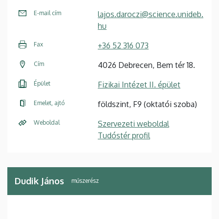
E-mail cím
lajos.daroczi@science.unideb.
hu
Fax
+36 52 316 073
Cím
4026 Debrecen, Bem tér 18.
Épület
Fizikai Intézet II. épület
Emelet, ajtó
földszint, F9 (oktatói szoba)
Weboldal
Szervezeti weboldal
Tudóstér profil
Dudik János
műszerész