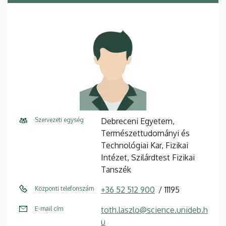
Szervezeti egység
Debreceni Egyetem,
Természettudományi és
Technológiai Kar, Fizikai
Intézet, Szilárdtest Fizikai
Tanszék
Központi telefonszám
+36 52 512 900
11195
E-mail cím
toth.laszlo@science.unideb.h
u