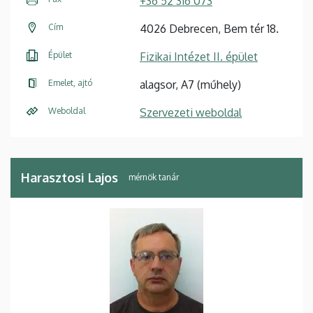
+36 52 316 073
Cím
4026 Debrecen, Bem tér 18.
Épület
Fizikai Intézet II. épület
Emelet, ajtó
alagsor, A7 (műhely)
Weboldal
Szervezeti weboldal
Harasztosi Lajos
mérnök tanár