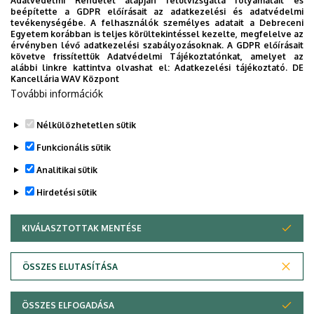
Adatvédelmi Rendelet alapján felülvizsgálta folyamatait és
beépítette a GDPR előírásait az adatkezelési és adatvédelmi
Központi telefonszám
+36 52 512 900
11188
tevékenységébe. A felhasználók személyes adatait a Debreceni
Egyetem korábban is teljes körültekintéssel kezelte, megfelelve az
E-mail cím
sarkozi.barbara@science.unid
érvényben lévő adatkezelési szabályozásoknak. A GDPR előírásait
követve frissítettük Adatvédelmi Tájékoztatónkat, amelyet az
eb.hu
alábbi linkre kattintva olvashat el:
Adatkezelési tájékoztató.
DE
Kancellária WAV Központ
Cím
4026 Debrecen, Bem tér 18.
További információk
Nélkülözhetetlen sütik
Legutóbbi frissítés:
2026. 02. 24. 13:10
Funkcionális sütik
Analitikai sütik
Hirdetési sütik
KIVÁLASZTOTTAK MENTÉSE
WITHDRAW CONSENT
Adatvédelem
Adatvédelem
ÖSSZES ELUTASÍTÁSA
Technikai információk
ÖSSZES ELFOGADÁSA