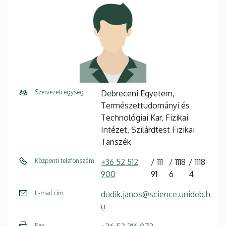
Szervezeti egység
Debreceni Egyetem,
Természettudományi és
Technológiai Kar, Fizikai
Intézet, Szilárdtest Fizikai
Tanszék
Központi telefonszám
+36 52 512
111
1118
1118
900
91
6
4
E-mail cím
dudik.janos@science.unideb.h
u
Fax