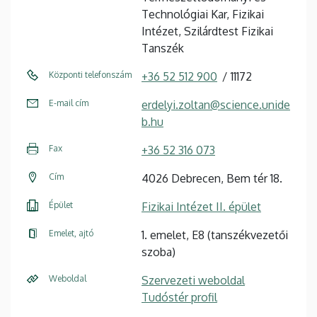
Technológiai Kar, Fizikai
Intézet, Szilárdtest Fizikai
Tanszék
Központi telefonszám
+36 52 512 900
11172
E-mail cím
erdelyi.zoltan@science.unide
b.hu
Fax
+36 52 316 073
Cím
4026 Debrecen, Bem tér 18.
Épület
Fizikai Intézet II. épület
Emelet, ajtó
1. emelet, E8 (tanszékvezetői
szoba)
Weboldal
Szervezeti weboldal
Tudóstér profil