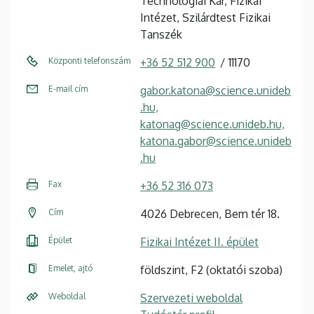
Technológiai Kar, Fizikai
Intézet, Szilárdtest Fizikai
Tanszék
Központi telefonszám
+36 52 512 900
11170
E-mail cím
gabor.katona@science.unideb
.hu,
katonag@science.unideb.hu,
katona.gabor@science.unideb
.hu
Fax
+36 52 316 073
Cím
4026 Debrecen, Bem tér 18.
Épület
Fizikai Intézet II. épület
Emelet, ajtó
földszint, F2 (oktatói szoba)
Weboldal
Szervezeti weboldal