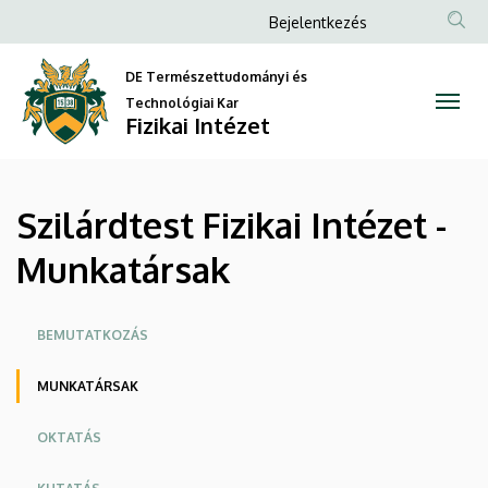
Szilárdtest
Ugrás
Anonim
Bejelentkezés
a
Felhasználói
Fizikai
tartalomra
DE Természettudományi és
fiók
Intézet
Technológiai Kar
menüje
Fizikai Intézet
-
Munkatársak
Szilárdtest Fizikai Intézet -
|
Munkatársak
Fizikai
Intézet
Oldalmenü
BEMUTATKOZÁS
MUNKATÁRSAK
OKTATÁS