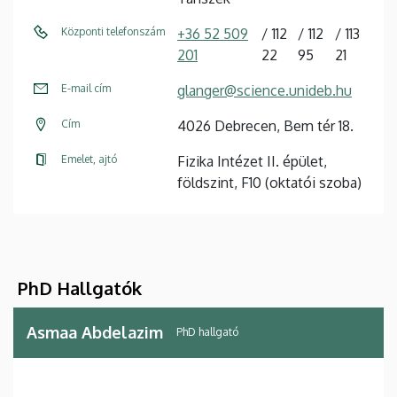
Központi telefonszám
+36 52 509
112
112
113
201
22
95
21
E-mail cím
glanger@science.unideb.hu
Cím
4026 Debrecen, Bem tér 18.
Emelet, ajtó
Fizika Intézet II. épület,
földszint, F10 (oktatói szoba)
PhD Hallgatók
Asmaa Abdelazim
PhD hallgató