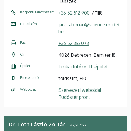
Tanszék
Központi telefonszám
+36 52 512 900
11118
E-mail cím
janos.toman@science.unideb.
hu
Fax
+36 52 316 073
Cím
4026 Debrecen, Bem tér 18.
Épület
Fizikai Intézet II. épület
Emelet, ajtó
földszint, F10
Weboldal
Szervezeti weboldal
Tudóstér profil
Dr. Tóth László Zoltán
adjunktus