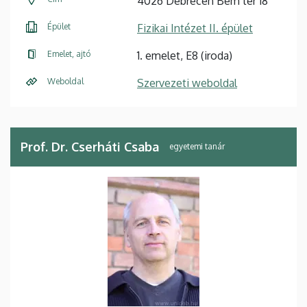
4026 Debrecen Bem tér 18
Épület
Fizikai Intézet II. épület
Emelet, ajtó
1. emelet, E8 (iroda)
Weboldal
Szervezeti weboldal
Prof. Dr. Cserháti Csaba
egyetemi tanár