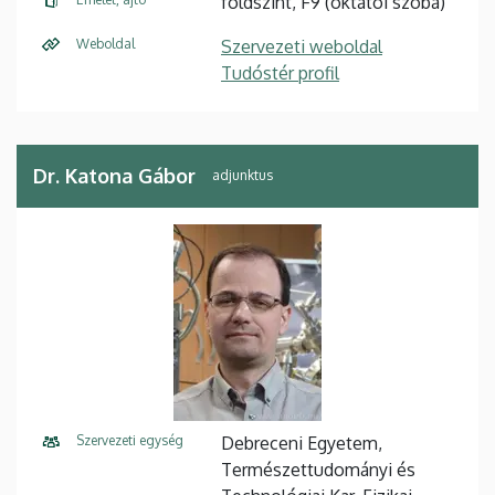
földszint, F9 (oktatói szoba)
Weboldal
Szervezeti weboldal
Tudóstér profil
Dr. Katona Gábor
adjunktus
Szervezeti egység
Debreceni Egyetem,
Természettudományi és