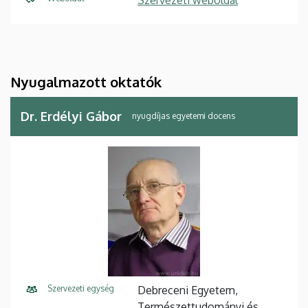
Nyugalmazott oktatók
Dr. Erdélyi Gábor
nyugdíjas egyetemi docens
Szervezeti egység
Debreceni Egyetem,
Természettudományi és