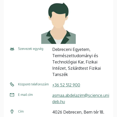
Szervezeti egység
Debreceni Egyetem,
Természettudományi és
Technológiai Kar, Fizikai
Intézet, Szilárdtest Fizikai
Tanszék
Központi telefonszám
+36 52 512 900
E-mail cím
asmaa.abdelazim@science.uni
deb.hu
Cím
4026 Debrecen, Bem tér 18.