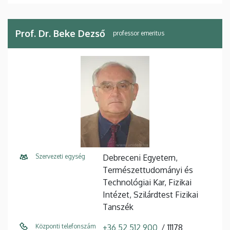
Prof. Dr. Beke Dezső
professor emeritus
Szervezeti egység
Debreceni Egyetem,
Természettudományi és
Technológiai Kar, Fizikai
Intézet, Szilárdtest Fizikai
Tanszék
Központi telefonszám
+36 52 512 900
11178