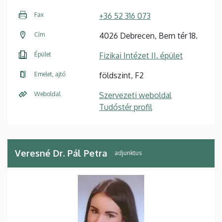
Fax
+36 52 316 073
Cím
4026 Debrecen, Bem tér 18.
Épület
Fizikai Intézet II. épület
Emelet, ajtó
földszint, F2
Weboldal
Szervezeti weboldal
Tudóstér profil
Veresné Dr. Pál Petra
adjunktus