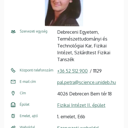
Szervezeti egység
Debreceni Egyetem,
Természettudományi és
Technológiai Kar, Fizikai
Intézet, Szilárdtest Fizikai
Tanszék
Központi telefonszám
+36 52 512 900
11129
E-mail cím
pal.petra@science.unideb.hu
Cím
4026 Debrecen Bem tér 18
Épület
Fizikai Intézet II. épület
Emelet, ajtó
1. emelet, E6b
Weboldal
Szervezeti weboldal