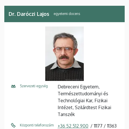
Dr. Daróczi Lajos
egyetemi docens
Szervezeti egység
Debreceni Egyetem,
Természettudományi és
Technológiai Kar, Fizikai
Intézet, Szilárdtest Fizikai
Tanszék
Központi telefonszám
+36 52 512 900
11177
11363