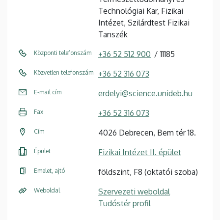
Technológiai Kar, Fizikai
Intézet, Szilárdtest Fizikai
Tanszék
Központi telefonszám
+36 52 512 900
11185
Közvetlen telefonszám
+36 52 316 073
E-mail cím
erdelyi@science.unideb.hu
Fax
+36 52 316 073
Cím
4026 Debrecen, Bem tér 18.
Épület
Fizikai Intézet II. épület
Emelet, ajtó
földszint, F8 (oktatói szoba)
Weboldal
Szervezeti weboldal
Tudóstér profil