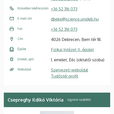
Közvetlen telefonszám
+36 52 316 073
E-mail cím
dbeke@science.unideb.hu
Fax
+36 52 316 073
Cím
4026 Debrecen, Bem tér 18.
Épület
Fizikai Intézet II. épület
Emelet, ajtó
1. emelet, E6c (oktatói szoba)
Weboldal
Szervezeti weboldal
Tudóstér profil
Csepreghy Ildikó Viktória
ügyvivő-szakértő