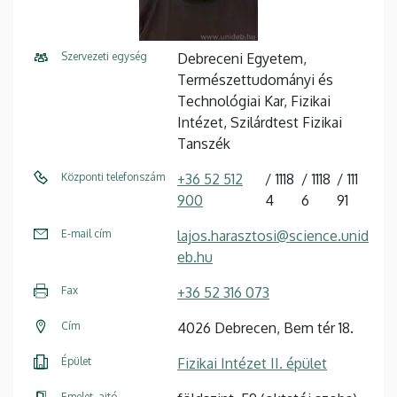
Szervezeti egység
Debreceni Egyetem,
Természettudományi és
Technológiai Kar, Fizikai
Intézet, Szilárdtest Fizikai
Tanszék
Központi telefonszám
+36 52 512
1118
1118
111
900
4
6
91
E-mail cím
lajos.harasztosi@science.unid
eb.hu
Fax
+36 52 316 073
Cím
4026 Debrecen, Bem tér 18.
Épület
Fizikai Intézet II. épület
Emelet, ajtó