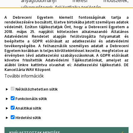
anyagtudományi mérési módszerek,
vékonyrétegek, felületfizika területén.
A villamosmérnök BSc szakon elektronika,
A Debreceni Egyetem kiemelt fontosságúnak tartja a
rendelkezésére bocsátott, illetve birtokába jutott személyes adatok
digitális jelfeldolgozás, villamos gépek,
védelmét. Ezúton tájékoztatjuk Önt, hogy a Debreceni Egyetem a
képfeldolgozás,
valamint projektmunkák
2018. május 25. napjától kötelezően alkalmazandó Általános
Adatvédelmi Rendelet alapján felülvizsgálta folyamatait és
tartoznak a tanszékhez.
beépítette a GDPR előírásait az adatkezelési és adatvédelmi
tevékenységébe. A felhasználók személyes adatait a Debreceni
A tanárképzésben alapozó tárgyakkal és
Egyetem korábban is teljes körültekintéssel kezelte, megfelelve az
érvényben lévő adatkezelési szabályozásoknak. A GDPR előírásait
laboratóriumi gyakorlatokkal vesz részt a tanszék.
követve frissítettük Adatvédelmi Tájékoztatónkat, amelyet az
alábbi linkre kattintva olvashat el:
Adatkezelési tájékoztató.
DE
A Fizika doktori programban a tanszék oktatói
Kancellária WAV Központ
rendszeresen vezetnek témát valamint
További információk
tartanak
előadásokat.
Nélkülözhetetlen sütik
Legutóbbi frissítés:
2023. 06. 08. 11:01
Funkcionális sütik
Analitikai sütik
Hirdetési sütik
KIVÁLASZTOTTAK MENTÉSE
WITHDRAW CONSENT