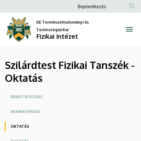
Szilárdtest
Ugrás
Anonim
Bejelentkezés
a
Felhasználói
Fizikai
tartalomra
DE Természettudományi és
fiók
Tanszék
Technológiai Kar
menüje
Fizikai Intézet
-
Oktatás
Szilárdtest Fizikai Tanszék -
|
Oktatás
Fizikai
Intézet
Oldalmenü
BEMUTATKOZÁS
MUNKATÁRSAK
OKTATÁS