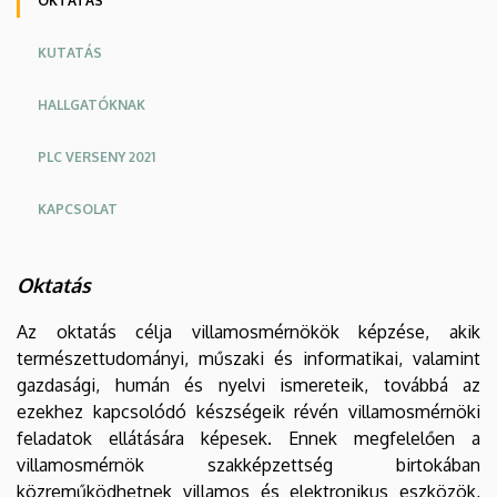
OKTATÁS
KUTATÁS
HALLGATÓKNAK
PLC VERSENY 2021
KAPCSOLAT
Oktatás
Az oktatás célja villamosmérnökök képzése, akik
természettudományi, műszaki és informatikai, valamint
gazdasági, humán és nyelvi ismereteik, továbbá az
ezekhez kapcsolódó készségeik révén villamosmérnöki
feladatok ellátására képesek. Ennek megfelelően a
villamosmérnök szakképzettség birtokában
közreműködhetnek villamos és elektronikus eszközök,