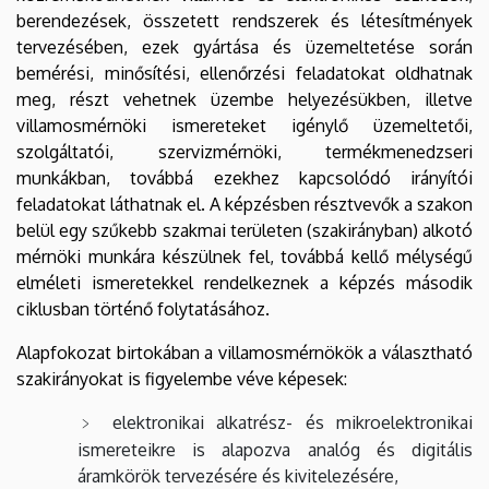
berendezések, összetett rendszerek és létesítmények
tervezésében, ezek gyártása és üzemeltetése során
bemérési, minősítési, ellenőrzési feladatokat oldhatnak
meg, részt vehetnek üzembe helyezésükben, illetve
villamosmérnöki ismereteket igénylő üzemeltetői,
szolgáltatói, szervizmérnöki, termékmenedzseri
munkákban, továbbá ezekhez kapcsolódó irányítói
feladatokat láthatnak el. A képzésben résztvevők a szakon
belül egy szűkebb szakmai területen (szakirányban) alkotó
mérnöki munkára készülnek fel, továbbá kellő mélységű
elméleti ismeretekkel rendelkeznek a képzés második
ciklusban történő folytatásához.
Alapfokozat birtokában a villamosmérnökök a választható
szakirányokat is figyelembe véve képesek:
elektronikai alkatrész- és mikroelektronikai
ismereteikre is alapozva analóg és digitális
áramkörök tervezésére és kivitelezésére,