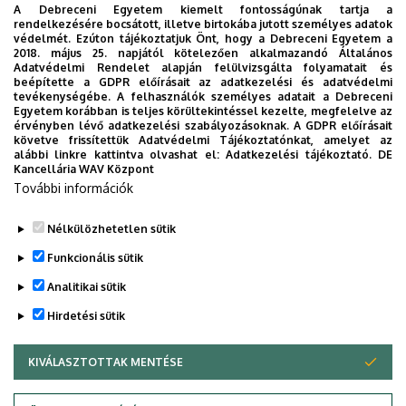
villamosmérnöki feladatok megoldására,
A Debreceni Egyetem kiemelt fontosságúnak tartja a
rendelkezésére bocsátott, illetve birtokába jutott személyes adatok
alkalmazás szintű ismereteik felhasználásával
védelmét. Ezúton tájékoztatjuk Önt, hogy a Debreceni Egyetem a
a kiválasztott szakirányban villamosmérnöki
2018. május 25. napjától kötelezően alkalmazandó Általános
Adatvédelmi Rendelet alapján felülvizsgálta folyamatait és
feladatok megoldására (tervezés, fejlesztés,
beépítette a GDPR előírásait az adatkezelési és adatvédelmi
üzembe helyezés, üzemeltetés, szolgáltatás,
tevékenységébe. A felhasználók személyes adatait a Debreceni
Egyetem korábban is teljes körültekintéssel kezelte, megfelelve az
karbantartás),
érvényben lévő adatkezelési szabályozásoknak. A GDPR előírásait
követve frissítettük Adatvédelmi Tájékoztatónkat, amelyet az
az egyenlő esélyű hozzáférés elvének
alábbi linkre kattintva olvashat el:
Adatkezelési tájékoztató.
DE
Kancellária WAV Központ
alkalmazására,
További információk
munkavédelmi feladatok megoldására.
Nélkülözhetetlen sütik
Legutóbbi frissítés:
2023. 06. 08. 11:01
Funkcionális sütik
Analitikai sütik
Hirdetési sütik
KIVÁLASZTOTTAK MENTÉSE
WITHDRAW CONSENT
Adatvédelem