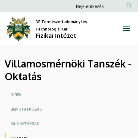
Villamosmérnöki
Ugrás
Anonim
Bejelentkezés
a
Felhasználói
Tanszék
tartalomra
DE Természettudományi és
fiók
-
Technológiai Kar
menüje
Fizikai Intézet
Oktatás
|
Villamosmérnöki Tanszék -
Fizikai
Oktatás
Intézet
Oldalmenü
HÍREK
BEMUTATKOZÁS
MUNKATÁRSAK