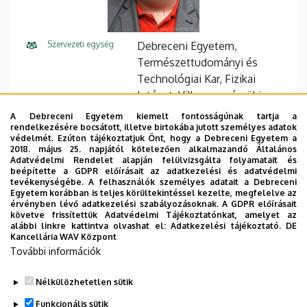
Szervezeti egység
Debreceni Egyetem,
Természettudományi és
Technológiai Kar, Fizikai
Intézet, Villamosmérnöki
Tanszék
A Debreceni Egyetem kiemelt fontosságúnak tartja a
rendelkezésére bocsátott, illetve birtokába jutott személyes adatok
Központi telefonszám
+36 52 512 900
védelmét. Ezúton tájékoztatjuk Önt, hogy a Debreceni Egyetem a
2018. május 25. napjától kötelezően alkalmazandó Általános
Adatvédelmi Rendelet alapján felülvizsgálta folyamatait és
E-mail cím
markovics.zsolt@science.unid
beépítette a GDPR előírásait az adatkezelési és adatvédelmi
eb.hu
tevékenységébe. A felhasználók személyes adatait a Debreceni
Egyetem korábban is teljes körültekintéssel kezelte, megfelelve az
érvényben lévő adatkezelési szabályozásoknak. A GDPR előírásait
Fax
+36 52 509 258 / 11155
követve frissítettük Adatvédelmi Tájékoztatónkat, amelyet az
alábbi linkre kattintva olvashat el:
Adatkezelési tájékoztató.
DE
Cím
4026 Debrecen, Bem tér 18.
Kancellária WAV Központ
További információk
Weboldal
Szervezeti weboldal
Nélkülözhetetlen sütik
Funkcionális sütik