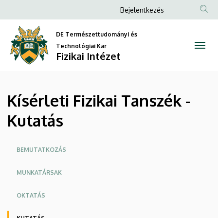
Kísérleti
Ugrás
Anonim
Bejelentkezés
a
Felhasználói
Fizikai
tartalomra
DE Természettudományi és
fiók
Tanszék
Technológiai Kar
menüje
Fizikai Intézet
-
Kutatás
Kísérleti Fizikai Tanszék -
|
Kutatás
Fizikai
Intézet
Oldalmenü
BEMUTATKOZÁS
MUNKATÁRSAK
OKTATÁS