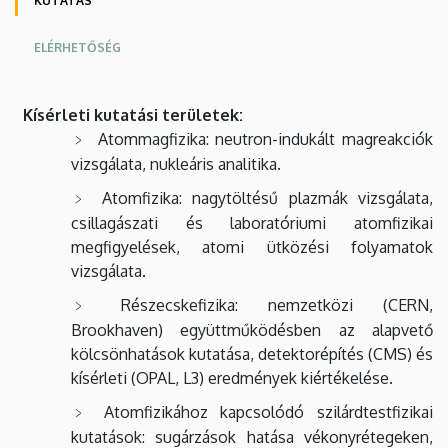
KUTATÁS
ELÉRHETŐSÉG
Kísérleti kutatási területek:
Atommagfizika: neutron-indukált magreakciók
vizsgálata, nukleáris analitika.
Atomfizika: nagytöltésű plazmák vizsgálata,
csillagászati és laboratóriumi atomfizikai
megfigyelések, atomi ütközési folyamatok
vizsgálata.
Részecskefizika: nemzetközi (CERN,
Brookhaven) együttműködésben az alapvető
kölcsönhatások kutatása, detektorépítés (CMS) és
kísérleti (OPAL, L3) eredmények kiértékelése.
Atomfizikához kapcsolódó szilárdtestfizikai
kutatások: sugárzások hatása vékonyrétegeken,