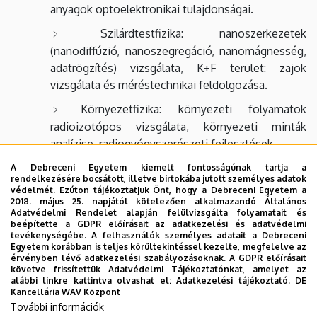
anyagok optoelektronikai tulajdonságai.
Szilárdtestfizika: nanoszerkezetek
(nanodiffúzió,
nanoszegregáció, nanomágnesség,
adatrögzítés) vizsgálata, K+F terület: zajok
vizsgálata és méréstechnikai feldolgozása.
Környezetfizika: környezeti folyamatok
radioizotópos vizsgálata, környezeti minták
analízise, radiogyógyszerészeti fejlesztések.
Méréstechnika: digitális jelfeldolgozó
A Debreceni Egyetem kiemelt fontosságúnak tartja a
rendelkezésére bocsátott, illetve birtokába jutott személyes adatok
processzorok, proc. vezérelt mérőműszerek
védelmét. Ezúton tájékoztatjuk Önt, hogy a Debreceni Egyetem a
fejlesztése és alkalmazása
2018. május 25. napjától kötelezően alkalmazandó Általános
Adatvédelmi Rendelet alapján felülvizsgálta folyamatait és
beépítette a GDPR előírásait az adatkezelési és adatvédelmi
Kutatást támogató pályázatok: OTKA, TÉT,
tevékenységébe. A felhasználók személyes adatait a Debreceni
TEMPUS, OM, IAEA, PHARE, ROP, RET, NKFP,
Egyetem korábban is teljes körültekintéssel kezelte, megfelelve az
érvényben lévő adatkezelési szabályozásoknak. A GDPR előírásait
NKTH.
követve frissítettük Adatvédelmi Tájékoztatónkat, amelyet az
alábbi linkre kattintva olvashat el:
Adatkezelési tájékoztató.
DE
Nemzetközi kapcsolatok: IAEA, NIST, CERN,
Kancellária WAV Központ
RWTH-Aachen, KFA-Jülich, BNL
, Purdue Univ.
További információk