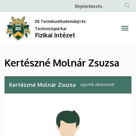
Kertészné
Ugrás
Anonim
Bejelentkezés
a
Felhasználói
Molnár
tartalomra
DE Természettudományi és
fiók
Zsuzsa
Technológiai Kar
menüje
Fizikai Intézet
|
Fizikai
Kertészné Molnár Zsuzsa
Intézet
Kertészné Molnár Zsuzsa
ügyviteli alkalmazott