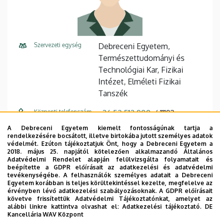
Szervezeti egység
Debreceni Egyetem,
Természettudományi és
Technológiai Kar, Fizikai
Intézet, Elméleti Fizikai
Tanszék
Központi telefonszám
+36 52 512 900
11193
A Debreceni Egyetem kiemelt fontosságúnak tartja a
E-mail cím
kerteszne.zsuzsa@science.un
rendelkezésére bocsátott, illetve birtokába jutott személyes adatok
ideb.hu,
védelmét. Ezúton tájékoztatjuk Önt, hogy a Debreceni Egyetem a
2018. május 25. napjától kötelezően alkalmazandó Általános
zsuzsi@phys.unideb.hu
Adatvédelmi Rendelet alapján felülvizsgálta folyamatait és
beépítette a GDPR előírásait az adatkezelési és adatvédelmi
Cím
4026 Debrecen, Bem tér 18.
tevékenységébe. A felhasználók személyes adatait a Debreceni
Egyetem korábban is teljes körültekintéssel kezelte, megfelelve az
érvényben lévő adatkezelési szabályozásoknak. A GDPR előírásait
Épület
Fizikai Intézet II. épület
követve frissítettük Adatvédelmi Tájékoztatónkat, amelyet az
alábbi linkre kattintva olvashat el:
Adatkezelési tájékoztató.
DE
Emelet, ajtó
1. emelet, E10 (iroda)
Kancellária WAV Központ