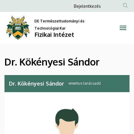
Dr.
Ugrás
Anonim
Bejelentkezés
a
Felhasználói
Kökényesi
tartalomra
DE Természettudományi és
fiók
Sándor
Technológiai Kar
menüje
Fizikai Intézet
|
Fizikai
Dr. Kökényesi Sándor
Intézet
Dr. Kökényesi Sándor
emeritus tanácsadó