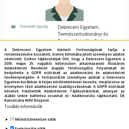
Szervezeti egység
Debreceni Egyetem,
Természettudományi és
Technológiai Kar, Fizikai
Intézet, Villamosmérnöki
A Debreceni Egyetem kiemelt fontosságúnak tartja a
Tanszék
rendelkezésére bocsátott, illetve birtokába jutott személyes adatok
védelmét. Ezúton tájékoztatjuk Önt, hogy a Debreceni Egyetem a
2018. május 25. napjától kötelezően alkalmazandó Általános
E-mail cím
kiki@science.unideb.hu
Adatvédelmi Rendelet alapján felülvizsgálta folyamatait és
beépítette a GDPR előírásait az adatkezelési és adatvédelmi
Cím
4026 Debrecen, Bem tér 18.
tevékenységébe. A felhasználók személyes adatait a Debreceni
Egyetem korábban is teljes körültekintéssel kezelte, megfelelve az
érvényben lévő adatkezelési szabályozásoknak. A GDPR előírásait
Épület
Fizikai Intézet I. épület
követve frissítettük Adatvédelmi Tájékoztatónkat, amelyet az
alábbi linkre kattintva olvashat el:
Adatkezelési tájékoztató.
DE
Emelet, ajtó
földszint, F022
Kancellária WAV Központ
További információk
Weboldal
Szervezeti weboldal
Nélkülözhetetlen sütik
Funkcionális sütik