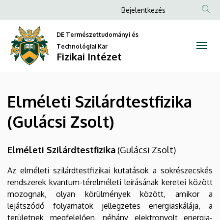
Elméleti
Ugrás
Anonim
Bejelentkezés
a
Felhasználói
Szilárdtestfizika
tartalomra
DE Természettudományi és
fiók
(Gulácsi
Technológiai Kar
menüje
Fizikai Intézet
Zsolt)
|
Elméleti Szilárdtestfizika
Fizikai
(Gulácsi Zsolt)
Intézet
Elméleti Szilárdtestfizika
(Gulácsi Zsolt)
Az elméleti szilárdtestfizikai kutatások a sokrészecskés
rendszerek kvantum-térelméleti leírásának keretei között
mozognak, olyan körülmények között, amikor a
lejátszódó folyamatok jellegzetes energiaskálája, a
területnek megfelelően, néhány elektronvolt energia-