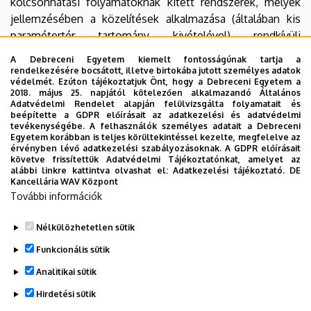
kölcsönhatási folyamatoknak kitett rendszerek, melyek
jellemzésében a közelítések alkalmazása (általában kis
paramétertér tartomány kivételével) rendkívüli
torzításokat okozhat. Ennek megfelelően, a pontos
A Debreceni Egyetem kiemelt fontosságúnak tartja a
eredményeket adó eljárások kifejlesztése és alkalmazása
rendelkezésére bocsátott, illetve birtokába jutott személyes adatok
védelmét. Ezúton tájékoztatjuk Önt, hogy a Debreceni Egyetem a
fontos szerepet játszik a csoport tevékenységében.
2018. május 25. napjától kötelezően alkalmazandó Általános
Mindez olyan módszertani területen zajlik (nem-
Adatvédelmi Rendelet alapján felülvizsgálta folyamatait és
beépítette a GDPR előírásait az adatkezelési és adatvédelmi
integrálható sokrészecskés kvantummechanikai
tevékenységébe. A felhasználók személyes adatait a Debreceni
rendszerekre vonatkozó pontos eredmények) amely
Egyetem korábban is teljes körültekintéssel kezelte, megfelelve az
érvényben lévő adatkezelési szabályozásoknak. A GDPR előírásait
pillanatnyilag majdnem teljes egészében nyitott. Ennek
követve frissítettük Adatvédelmi Tájékoztatónkat, amelyet az
megfelelően, igaz megfelelő matematikai háttérismeretek
alábbi linkre kattintva olvashat el:
Adatkezelési tájékoztató.
DE
Kancellária WAV Központ
igénye mellett, másodkvantálási szinten zajló és az
További információk
említett tárgykörhöz tartozó, eljárásbeli és módszertani
kifejlesztések lehetőségeit is felkaroljuk és műveljük.
Nélkülözhetetlen sütik
Legutóbbi frissítés:
2023. 06. 08. 11:01
Funkcionális sütik
Analitikai sütik
Hirdetési sütik