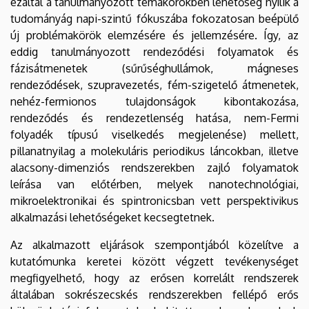
ezáltal a tanulmányozott témakörökben lehetőség nyílik a
tudományág napi-szintű fókuszába fokozatosan beépülő
új problémakörök elemzésére és jellemzésére. Így, az
eddig tanulmányozott rendeződési folyamatok és
fázisátmenetek (sűrűséghullámok, mágneses
rendeződések, szupravezetés, fém-szigetelő átmenetek,
nehéz-fermionos tulajdonságok kibontakozása,
rendeződés és rendezetlenség hatása, nem-Fermi
folyadék típusú viselkedés megjelenése) mellett,
pillanatnyilag a molekuláris periodikus láncokban, illetve
alacsony-dimenziós rendszerekben zajló folyamatok
leírása van előtérben, melyek nanotechnológiai,
mikroelektronikai és spintronicsban vett perspektivikus
alkalmazási lehetőségeket kecsegtetnek.
Az alkalmazott eljárások szempontjából közelítve a
kutatómunka keretei között végzett tevékenységet
megfigyelhető, hogy az erősen korrelált rendszerek
általában sokrészecskés rendszerekben fellépő erős