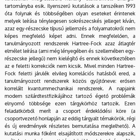
tartományba esik. Ilyenszerű kutatások a tanszéken 1993
óta folynak és többségében olyan eseteket érintenek
melyek leírása ténylegesen sokrészecskés jelleget kíván,
azaz egy-részecske típusú jellemzés a folyamatokról nem
képes megfelelő képet adni. Ennek megfelelően, a
tanulmányozott rendszerek Hartree-Fock azaz átlagtér
elmélet leírása (ami még lényegében és szellemében egy-
részecske jellegű) nem kielégítő és ennek következtében
az e feletti korrekciók nem kicsik. Mivel minden Hartree-
Fock feletti járulék elvileg korrelációs hatásból ered, a
tanulmányozott rendszerek közös gyűjtőneve: erősen
korrelált kvantummechanikai rendszerek. A napjaink
modern szilárdtestfizikájához tartozó égető problémák
elnyomó többsége ezen tárgykörhöz tartozik. Ezen
feladatkörből merít a csoport érdeklődési köre (a
csoportvezető honlapján az eddig tárgyalt témakörök, régi
és új eredmények részletes bemutatása meglelhető). A
kutatási munka főként elsajátított módszerekre alapszik,